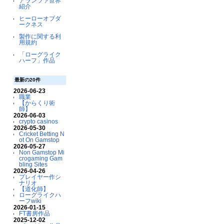
アランツァ世界
紹介
ヒーローオブダ
ークネス
製作に関する利
用規約
「ローグライク
ハーフ」作品
最新の20件
2026-06-23
職業
【からくり術
師】
2026-06-03
crypto casinos
2026-05-30
Cricket Betting N
ot On Gamstop
2026-05-27
Non Gamstop Mi
crogaming Gam
bling Sites
2026-04-26
プレイヤー作シ
ナリオ
【道化師】
ローグライクハ
ーフwiki
2026-01-15
FT書房作品
2025-12-02