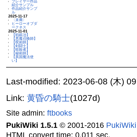
プレイヤー作品
紹介サンプル
作品紹介サンプ
ル
2025-11-17
〈末裔〉
ヒーローオブダ
ークネス
2025-11-01
【戦鍛冶】
【悪魔召喚師】
【呪術師】
【剣闘士】
【暗殺者】
【秘術師】
【異国魔法使
い】
Last-modified: 2023-06-08 (木) 09
Link:
黄昏の騎士
(1027d)
Site admin:
ftbooks
PukiWiki 1.5.1
© 2001-2016
PukiWik
HTML convert time: 0.011 sec.