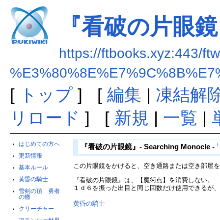
『看破の片眼鏡
https://ftbooks.xyz:443/ft
%E3%80%8E%E7%9C%8B%E7
[
トップ
] [
編集
|
凍結解
リロード
] [
新規
|
一覧
|
はじめての方へ
†
『看破の片眼鏡』- Searching Monocle -
更新情報
この片眼鏡をかけると、空き通路または空き部屋
基本ルール
黄昏の騎士
『看破の片眼鏡』は、【魔術点】を消費しない。
１ｄ６を振った出目と同じ回数だけ使用できるが
雪剣の頂 勇者
の轍
黄昏の騎士
クリーチャー