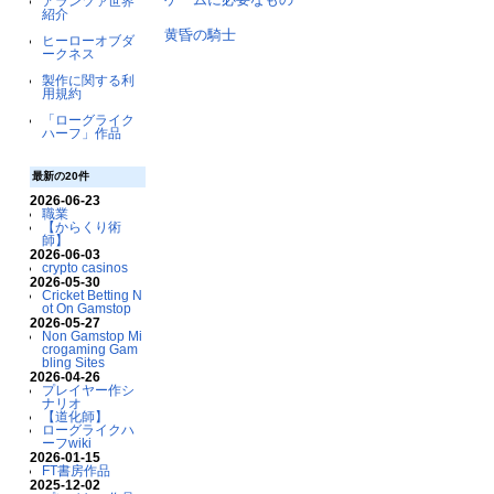
アランツァ世界
紹介
黄昏の騎士
ヒーローオブダ
ークネス
製作に関する利
用規約
「ローグライク
ハーフ」作品
最新の20件
2026-06-23
職業
【からくり術
師】
2026-06-03
crypto casinos
2026-05-30
Cricket Betting N
ot On Gamstop
2026-05-27
Non Gamstop Mi
crogaming Gam
bling Sites
2026-04-26
プレイヤー作シ
ナリオ
【道化師】
ローグライクハ
ーフwiki
2026-01-15
FT書房作品
2025-12-02