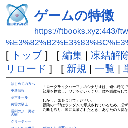
ゲームの特徴
https://ftbooks.xyz:443/ft
%E3%82%B2%E3%83%BC%E3
[
トップ
] [
編集
|
凍結解
リロード
] [
新規
|
一覧
|
はじめての方へ
「ローグライクハーフ」のシナリオは、短い時間で
更新情報
部屋を探索し、ワナをかいくぐり、敵を蹴散らし
基本ルール
しかし、気をつけてください。
黄昏の騎士
冒険の一部はランダムで形成されているため、必
判断を誤り、運に見放されたとき、あなたの大切
雪剣の頂 勇者
の轍
クリーチャー
ゲームに必要なもの