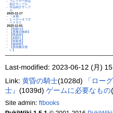
プレイヤー作品
紹介サンプル
作品紹介サンプ
ル
2025-11-17
〈末裔〉
ヒーローオブダ
ークネス
2025-11-01
【戦鍛冶】
【悪魔召喚師】
【呪術師】
【剣闘士】
【暗殺者】
【秘術師】
【異国魔法使
い】
Last-modified: 2023-06-12 (月) 15
Link:
黄昏の騎士
(1028d)
「ローグ
士』
(1039d)
ゲームに必要なもの
Site admin:
ftbooks
PukiWiki 1.5.1
© 2001-2016
PukiWik