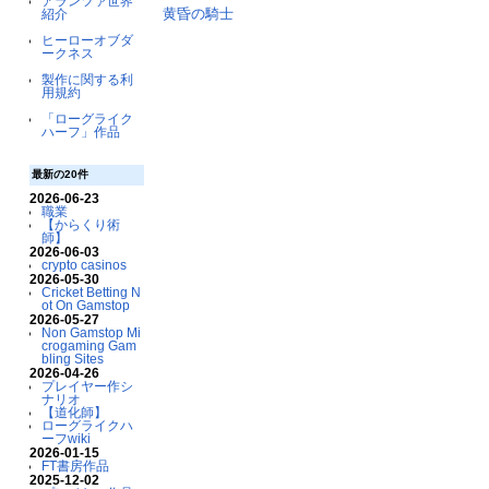
アランツァ世界
黄昏の騎士
紹介
ヒーローオブダ
ークネス
製作に関する利
用規約
「ローグライク
ハーフ」作品
最新の20件
2026-06-23
職業
【からくり術
師】
2026-06-03
crypto casinos
2026-05-30
Cricket Betting N
ot On Gamstop
2026-05-27
Non Gamstop Mi
crogaming Gam
bling Sites
2026-04-26
プレイヤー作シ
ナリオ
【道化師】
ローグライクハ
ーフwiki
2026-01-15
FT書房作品
2025-12-02