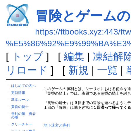
冒険とゲームの
https://ftbooks.xyz:443/ft
%E5%86%92%E9%99%BA%E3
[
トップ
] [
編集
|
凍結解
リロード
] [
新規
|
一覧
|
はじめての方へ
このゲームの勝利とは、シナリオにおける使命を
更新情報
『黄昏の騎士』では、表題である黄昏の騎士を討
基本ルール
『黄昏の騎士』は
３回まで
の冒険を遊べるように
黄昏の騎士
１回の「冒険」は地下迷宮に
１回潜って帰ってく
雪剣の頂 勇者
の轍
クリーチャー
地下迷宮と隊列