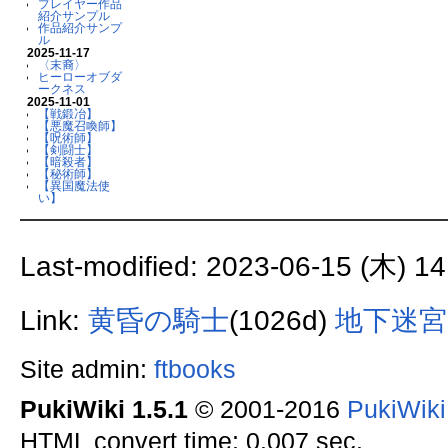
プレイヤー作品
紹介サンプル
作品紹介サンプ
ル
2025-11-17
〈末裔〉
ヒーローオブダ
ークネス
2025-11-01
【戦鍛冶】
【悪魔召喚師】
【呪術師】
【剣闘士】
【暗殺者】
【秘術師】
【異国魔法使
い】
Last-modified: 2023-06-15 (木) 14
Link:
黄昏の騎士
(1026d)
地下迷宮
Site admin:
ftbooks
PukiWiki 1.5.1
© 2001-2016
PukiWik
HTML convert time: 0.007 sec.