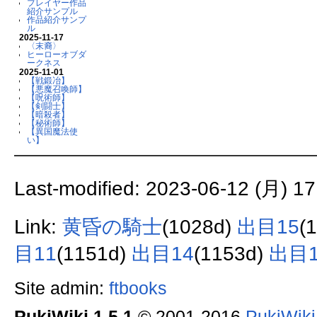
プレイヤー作品
紹介サンプル
作品紹介サンプ
ル
2025-11-17
〈末裔〉
ヒーローオブダ
ークネス
2025-11-01
【戦鍛冶】
【悪魔召喚師】
【呪術師】
【剣闘士】
【暗殺者】
【秘術師】
【異国魔法使
い】
Last-modified: 2023-06-12 (月) 17
Link:
黄昏の騎士
(1028d)
出目15
(
目11
(1151d)
出目14
(1153d)
出目1
Site admin:
ftbooks
PukiWiki 1.5.1
© 2001-2016
PukiWik