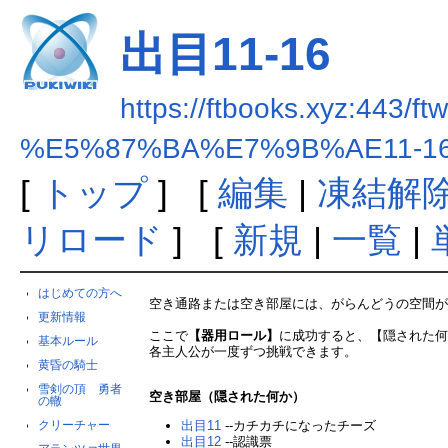
出目11-16
https://ftbooks.xyz:443/ft
%E5%87%BA%E7%9B%AE11-1
[
トップ
] [
編集
|
凍結解
リロード
] [
新規
|
一覧
|
はじめての方へ
空き通路または空き部屋には、がらんどうの空間
更新情報
ここで
【器用ロール】
に成功すると、【隠された
基本ルール
各主人公が一度ずつ挑戦できます。
黄昏の騎士
雪剣の頂 勇者
空き部屋（隠された何か）
の轍
出目11
--カチカチになったチーズ
クリーチャー
出目12
--認識票