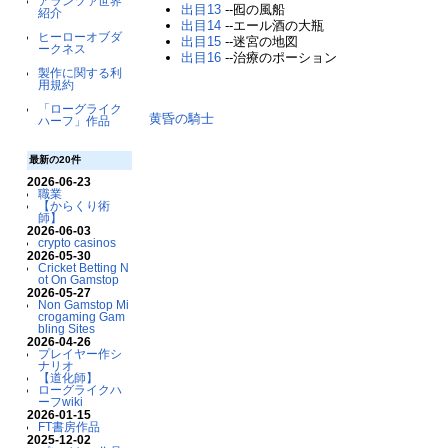
アランツァ世界
出目13
--囮の風船
紹介
出目14
--エール酒の大瓶
ヒーローオブダ
出目15
--迷宮の地図
ークネス
出目16
--治療のポーション
製作に関する利
用規約
「ローグライク
黄昏の騎士
ハーフ」作品
最新の20件
2026-06-23
職業
【からくり術
師】
2026-06-03
crypto casinos
2026-05-30
Cricket Betting N
ot On Gamstop
2026-05-27
Non Gamstop Mi
crogaming Gam
bling Sites
2026-04-26
プレイヤー作シ
ナリオ
【道化師】
ローグライクハ
ーフwiki
2026-01-15
FT書房作品
2025-12-02