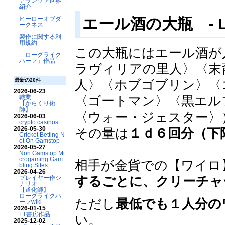
アランツァ世界
紹介
エール酒の大瓶 - Larg
ヒーローオブダ
ークネス
製作に関する利
用規約
この大瓶にはエール酒が
「ローグライク
ハーフ」作品
ラヴィリアの里人〉〈末
最新の20件
人〉〈ホブゴブリン〉〈
2026-06-23
〈ゴートマン〉〈黒エル
職業
【からくり術
師】
〈ウォー・ジェスター〉
2026-06-03
crypto casinos
2026-05-30
その量は
１ｄ６回分（下
Cricket Betting N
ot On Gamstop
2026-05-27
Non Gamstop Mi
crogaming Gam
相手が金貨での【ワイロ
bling Sites
2026-04-26
するごとに、クリーチャ
プレイヤー作シ
ナリオ
【道化師】
ローグライクハ
ただし
最低でも１人分の
ーフwiki
2026-01-15
FT書房作品
い。
2025-12-02