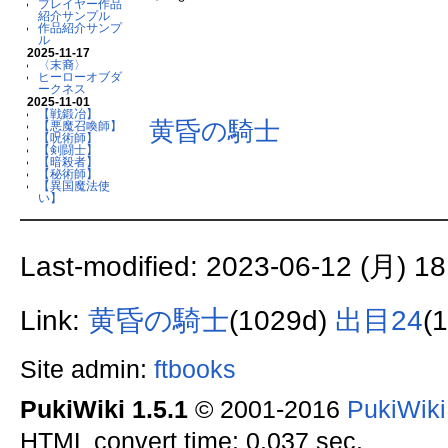
プレイヤー作品
紹介サンプル
作品紹介サンプ
ル
2025-11-17
〈末裔〉
ヒーローオブダ
ークネス
2025-11-01
【戦鍛冶】
黄昏の騎士
【悪魔召喚師】
【呪術師】
【剣闘士】
【暗殺者】
【秘術師】
【異国魔法使
い】
Last-modified: 2023-06-12 (月) 18
Link:
黄昏の騎士
(1029d)
出目24
(
Site admin:
ftbooks
PukiWiki 1.5.1
© 2001-2016
PukiWik
HTML convert time: 0.037 sec.