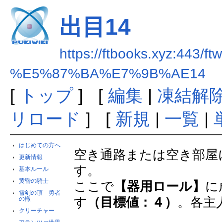
出目14
https://ftbooks.xyz:443/ft
%E5%87%BA%E7%9B%AE14
[
トップ
] [
編集
|
凍結解
リロード
] [
新規
|
一覧
|
はじめての方へ
空き通路または空き部屋
更新情報
す。
基本ルール
黄昏の騎士
ここで
【器用ロール】
に
雪剣の頂 勇者
す
（目標値：４）
。各主
の轍
クリーチャー