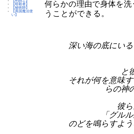
【剣闘士】
何らかの理由で身体を洗
【暗殺者】
【秘術師】
うことができる。
【異国魔法使
い】
深い海の底にいる
と
それが何を意味す
らの神
彼ら
「グルル
のどを鳴らすよう