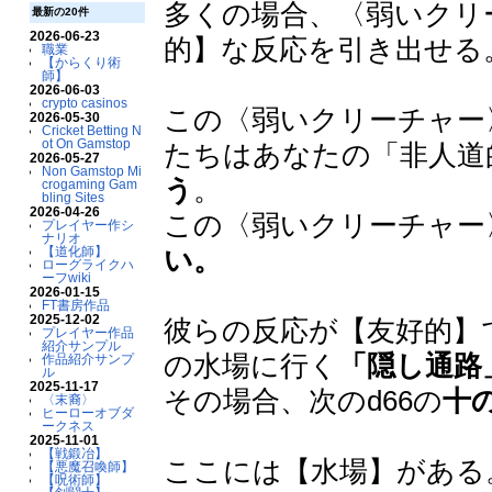
多くの場合、〈弱いクリ
最新の20件
2026-06-23
的】な反応を引き出せる
職業
【からくり術
師】
2026-06-03
crypto casinos
この〈弱いクリーチャー
2026-05-30
Cricket Betting N
ot On Gamstop
たちはあなたの「非人道
2026-05-27
Non Gamstop Mi
う
。
crogaming Gam
bling Sites
2026-04-26
この〈弱いクリーチャー
プレイヤー作シ
ナリオ
い。
【道化師】
ローグライクハ
ーフwiki
2026-01-15
FT書房作品
2025-12-02
彼らの反応が【友好的】
プレイヤー作品
紹介サンプル
の水場に行く
「隠し通路
作品紹介サンプ
ル
2025-11-17
その場合、次のd66の
十
〈末裔〉
ヒーローオブダ
ークネス
2025-11-01
【戦鍛冶】
ここには【水場】がある
【悪魔召喚師】
【呪術師】