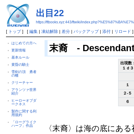
出目22
https://ftbooks.xyz:443/ftwiki/index.php?%E5%87%BA%E
[
トップ
] [
編集
|
凍結解除
|
差分
|
バックアップ
|
添付
|
リロード
]
はじめての方へ
末裔 - Descendant 
更新情報
基本ルール
出現数
黄昏の騎士
１ｄ３
雪剣の頂 勇者
の轍
クリーチャー
１
アランツァ世界
２-５
紹介
ヒーローオブダ
６
ークネス
製作に関する利
用規約
「ローグライク
ハーフ」作品
〈末裔〉は海の底にある