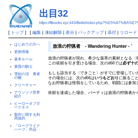
出目32
https://ftbooks.xyz:443/ftwiki/index.php?%E5%87%BA%
[
トップ
] [
編集
|
凍結解除
|
差分
|
バックアップ
|
添付
|
リロード
はじめての方へ
†
放浪の狩猟者 - Wandering Hunter -
更新情報
放浪の狩猟者が現れ、希少な薬草の素材となる〈
基本ルール
この依頼を引き受ける場合、次のd66では
必ず十
黄昏の騎士
もしも該当する〈できごと〉がすでに登場してい
雪剣の頂 勇者
の轍
その場合には、次のd66は
いつもどおり
に振るこ
なお狩猟者は怪我をしているため、戦闘には参加
クリーチャー
アランツァ世界
依頼を達成した場合、パーティは放浪の狩猟者か
紹介
ヒーローオブダ
ークネス
製作に関する利
用規約
「ローグライク
ハーフ」作品