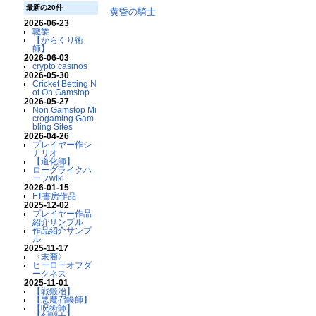
最新の20件
黄昏の騎士
2026-06-23
職業
【からくり術
師】
2026-06-03
crypto casinos
2026-05-30
Cricket Betting N
ot On Gamstop
2026-05-27
Non Gamstop Mi
crogaming Gam
bling Sites
2026-04-26
プレイヤー作シ
ナリオ
【道化師】
ローグライクハ
ーフwiki
2026-01-15
FT書房作品
2025-12-02
プレイヤー作品
紹介サンプル
作品紹介サンプ
ル
2025-11-17
〈末裔〉
ヒーローオブダ
ークネス
2025-11-01
【戦鍛冶】
【悪魔召喚師】
【呪術師】