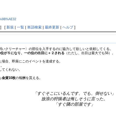
E7%9B%AE32
] [
新規
|
一覧
|
単語検索
|
最終更新
|
ヘルプ
]
弱いクリーチャー〉の部位を入手するのに協力して欲しいと依頼してくる。
の位が５になり、一の位の出目に＋２される
（ただし、出目は最大でも56）。
た場合、即座にこのイベントを達成する。
と。
してくれない。
ら
金貨10枚
の報酬を貰える。
「すぐそこにいるんです、でも、倒せない」
放浪の狩猟者は悔しそうに言った。
「すぐ隣の部屋です」