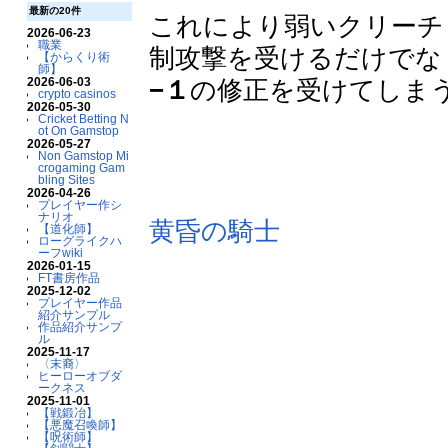
最新の20件
これにより弱いクリーチ
2026-06-23
職業
制攻撃を受けるだけでな
【からくり術
師】
2026-06-03
−１
の修正を受けてしま
crypto casinos
2026-05-30
Cricket Betting N
ot On Gamstop
2026-05-27
Non Gamstop Mi
crogaming Gam
bling Sites
2026-04-26
プレイヤー作シ
ナリオ
黄昏の騎士
【道化師】
ローグライクハ
ーフwiki
2026-01-15
FT書房作品
2025-12-02
プレイヤー作品
紹介サンプル
作品紹介サンプ
ル
2025-11-17
〈末裔〉
ヒーローオブダ
ークネス
2025-11-01
【戦鍛冶】
【悪魔召喚師】
【呪術師】