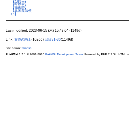
【剣闘士】
【暗殺者】
【秘術師】
【異国魔法使
い】
Last-modified: 2023-06-15 (木) 15:48:04 (1149d)
Link:
黄昏の騎士
(1026d)
出目31-36
(1149d)
Site admin:
ftbooks
PukiWiki 1.5.1
© 2001-2016
PukiWiki Development Team
. Powered by PHP 7.2.34. HTML co