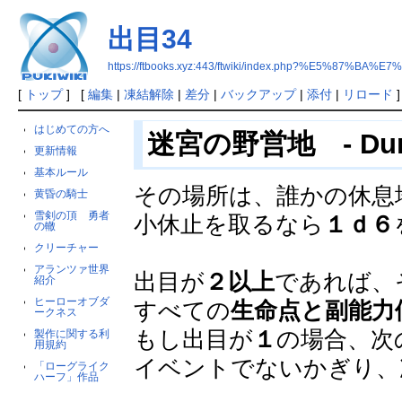
出目34
https://ftbooks.xyz:443/ftwiki/index.php?%E5%87%BA%E
[
トップ
] [
編集
|
凍結解除
|
差分
|
バックアップ
|
添付
|
リロード
]
はじめての方へ
迷宮の野営地 - Dung
更新情報
基本ルール
その場所は、誰かの休息
黄昏の騎士
雪剣の頂 勇者
小休止を取るなら
１ｄ６
の轍
クリーチャー
アランツァ世界
出目が
２以上
であれば、
紹介
ヒーローオブダ
すべての
生命点と副能力
ークネス
もし出目が
１
の場合、次
製作に関する利
用規約
イベントでないかぎり、次
「ローグライク
ハーフ」作品