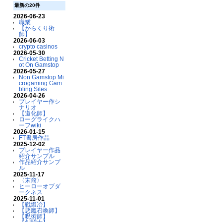
最新の20件
2026-06-23
職業
【からくり術
師】
2026-06-03
crypto casinos
2026-05-30
Cricket Betting N
ot On Gamstop
2026-05-27
Non Gamstop Mi
crogaming Gam
bling Sites
2026-04-26
プレイヤー作シ
ナリオ
【道化師】
ローグライクハ
ーフwiki
2026-01-15
FT書房作品
2025-12-02
プレイヤー作品
紹介サンプル
作品紹介サンプ
ル
2025-11-17
〈末裔〉
ヒーローオブダ
ークネス
2025-11-01
【戦鍛冶】
【悪魔召喚師】
【呪術師】