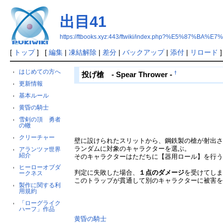
出目41
https://ftbooks.xyz:443/ftwiki/index.php?%E5%87%BA%E
[
トップ
] [
編集
|
凍結解除
|
差分
|
バックアップ
|
添付
|
リロード
]
はじめての方へ
†
投げ槍 - Spear Thrower -
更新情報
基本ルール
黄昏の騎士
雪剣の頂 勇者
の轍
クリーチャー
壁に設けられたスリットから、鋼鉄製の槍が射出
ランダムに対象のキャラクターを選ぶ。
アランツァ世界
紹介
そのキャラクターはただちに【器用ロール】を行
ヒーローオブダ
判定に失敗した場合、
１点のダメージ
を受けてし
ークネス
このトラップが貫通して別のキャラクターに被害
製作に関する利
用規約
「ローグライク
ハーフ」作品
黄昏の騎士