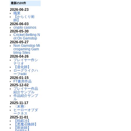
最新の20件
2026-06-23
職業
【からくり術
師】
2026-06-03
crypto casinos
2026-05-30
Cricket Betting N
ot On Gamstop
2026-05-27
Non Gamstop Mi
crogaming Gam
bling Sites
2026-04-26
プレイヤー作シ
ナリオ
【道化師】
ローグライクハ
ーフwiki
2026-01-15
FT書房作品
2025-12-02
プレイヤー作品
紹介サンプル
作品紹介サンプ
ル
2025-11-17
〈末裔〉
ヒーローオブダ
ークネス
2025-11-01
【戦鍛冶】
【悪魔召喚師】
【呪術師】