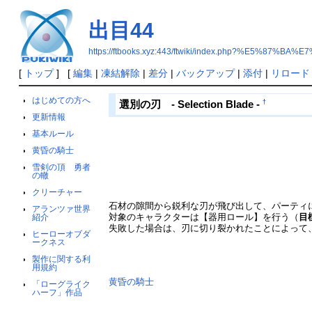
出目44
https://ftbooks.xyz:443/ftwiki/index.php?%E5%87%BA%
[
トップ
] [
編集
|
凍結解除
|
差分
|
バックアップ
|
添付
|
リロード
はじめての方へ
†
選別の刃 - Selection Blade -
更新情報
基本ルール
黄昏の騎士
雪剣の頂 勇者
の轍
クリーチャー
石材の隙間から鋭利な刃が飛び出して、パーティ
アランツァ世界
対象のキャラクターは【器用ロール】を行う（
目
紹介
失敗した場合は、刃に切り裂かれたことによって
ヒーローオブダ
ークネス
製作に関する利
用規約
黄昏の騎士
「ローグライク
ハーフ」作品