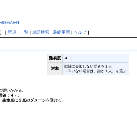
E7%9B%AE44
] [
新規
|
一覧
|
単語検索
|
最終更新
|
ヘルプ
]
難易度
４
戦闘に参加しない従者を１人
対象
（※いない場合は、誰か１人）を選ぶ
に襲いかかる。
標値：４
）。
、
生命点に２点のダメージ
を受ける。