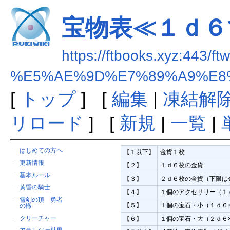
宝物表≪１ｄ６
https://ftbooks.xyz:443/ft
%E5%AE%9D%E7%89%A9%E8
[
トップ
] [
編集
|
凍結解
リロード
] [
新規
|
一覧
|
はじめての方へ
【１以下】
金貨１枚
更新情報
【２】
１ｄ６枚の金貨
基本ルール
【３】
２ｄ６枚の金貨（下限は
黄昏の騎士
【４】
１個のアクセサリー（１
雪剣の頂 勇者
【５】
１個の宝石・小（１ｄ６
の轍
クリーチャー
【６】
１個の宝石・大（２ｄ６