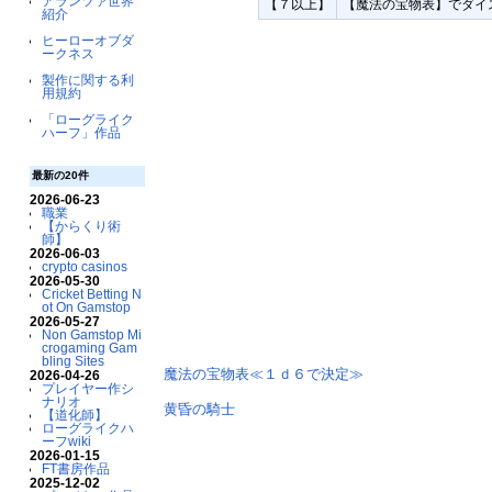
アランツァ世界
【７以上】
【魔法の宝物表】でダイ
紹介
ヒーローオブダ
ークネス
製作に関する利
用規約
「ローグライク
ハーフ」作品
最新の20件
2026-06-23
職業
【からくり術
師】
2026-06-03
crypto casinos
2026-05-30
Cricket Betting N
ot On Gamstop
2026-05-27
Non Gamstop Mi
crogaming Gam
bling Sites
魔法の宝物表≪１ｄ６で決定≫
2026-04-26
プレイヤー作シ
ナリオ
黄昏の騎士
【道化師】
ローグライクハ
ーフwiki
2026-01-15
FT書房作品
2025-12-02