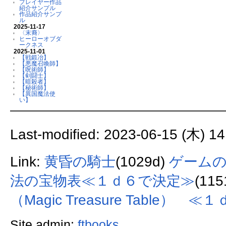
プレイヤー作品
紹介サンプル
作品紹介サンプ
ル
2025-11-17
〈末裔〉
ヒーローオブダ
ークネス
2025-11-01
【戦鍛冶】
【悪魔召喚師】
【呪術師】
【剣闘士】
【暗殺者】
【秘術師】
【異国魔法使
い】
Last-modified: 2023-06-15 (木) 14
Link:
黄昏の騎士
(1029d)
ゲーム
法の宝物表≪１ｄ６で決定≫
(115
（Magic Treasure Table）
Site admin:
ftbooks