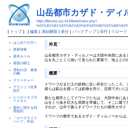
山岳都市カザド・ディ
https://ftbooks.xyz:443/ftwiki/index.php?
%E5%B1%B1%E5%B2%B3%E9%83%BD%E5%B8%82%
[
トップ
] [
編集
|
凍結解除
|
差分
|
バックアップ
|
添付
|
リロード
はじめての方へ
†
外見
更新情報
山岳都市カザド・ディルノーは大陸中央部にある
基本ルール
山を丸ごとくり抜いて造られた要塞で、地上との
黄昏の騎士
雪剣の頂 勇者
†
概要
の轍
クリーチャー
ドワーフがまだ土の妖精に近い存在だったころ、
アランツァ世界
彼らは鉱山を掘っては鉱物を売り、交易で大いに
紹介
ヒーローオブダ
新たな都市としてドワーフたちは、大陸中央にあ
ークネス
山をくり抜き巨大な洞窟を準備して、そこに建て
それが、山中で暮らすドワーフたちの都市カザド
製作に関する利
用規約
ドワーフの都市であるカザド・ディルノーからは
「ローグライク
ハーフ」作品