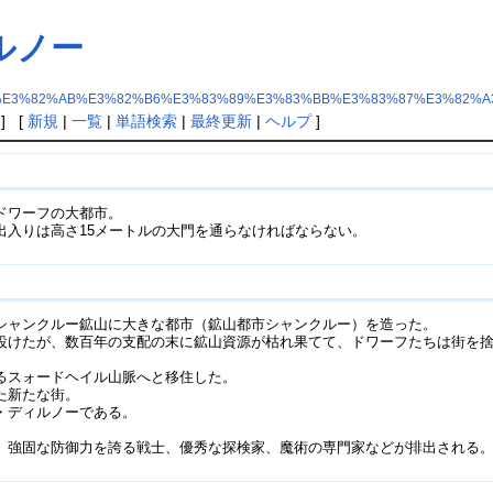
ルノー
E3%82%AB%E3%82%B6%E3%83%89%E3%83%BB%E3%83%87%E3%82%A
] [
新規
|
一覧
|
単語検索
|
最終更新
|
ヘルプ
]
ドワーフの大都市。
出入りは高さ15メートルの大門を通らなければならない。
シャンクルー鉱山に大きな都市（鉱山都市シャンクルー）を造った。
設けたが、数百年の支配の末に鉱山資源が枯れ果てて、ドワーフたちは街を
るスォードヘイル山脈へと移住した。
た新たな街。
・ディルノーである。
、強固な防御力を誇る戦士、優秀な探検家、魔術の専門家などが排出される