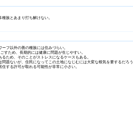
多種族とあまり打ち解けない。
ワーフ以外の善の種族には住みづらい。
過ごすため、長期的には健康に問題が生じやすい。
あるため、そのことがストレスになるケースもある。
は問題ないが、住民になってこの土地になじむには大変な根気を要するだろ
居住する許可が取れる可能性が非常に小さい。