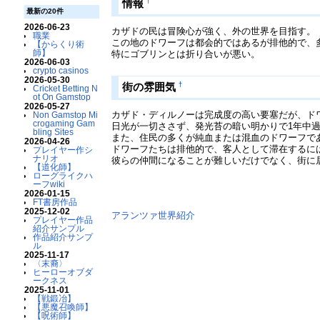
†
情報
最新の20件
2026-06-23
カザドの民は冒険心が強く、外の世界を目指す。
職業
この地のドワーフは都会的ではあるが排他的で、
【からくり術
師】
特にゴブリンとは折り合いが悪い。
2026-06-03
crypto casinos
2026-05-30
†
街の雰囲気
Cricket Betting N
ot On Gamstop
2026-05-27
カザド・ディルノーは完成度の高い要塞だが、ド
Non Gamstop Mi
crogaming Gam
日光が一切ささず、発光苔の暗い明かりで1年中
bling Sites
また、住民の多くが純血または混血のドワーフで
2026-04-26
ドワーフたちは排他的で、客人として滞在するに
プレイヤー作シ
ナリオ
彼らの仲間になることが難しいだけでなく、街に
【道化師】
ローグライクハ
ーフwiki
2026-01-15
FT書房作品
2025-12-02
アランツァ世界紹介
プレイヤー作品
紹介サンプル
作品紹介サンプ
ル
2025-11-17
〈末裔〉
ヒーローオブダ
ークネス
2025-11-01
【戦鍛冶】
【悪魔召喚師】
【呪術師】