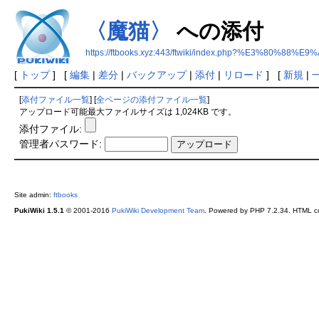
〈魔猫〉
への添付
https://ftbooks.xyz:443/ftwiki/index.php?%E3%80%
[
トップ
] [
編集
|
差分
|
バックアップ
|
添付
|
リロード
] [
新規
|
[
添付ファイル一覧
] [
全ページの添付ファイル一覧
]
アップロード可能最大ファイルサイズは 1,024KB です。
添付ファイル:
管理者パスワード:
Site admin:
ftbooks
PukiWiki 1.5.1
© 2001-2016
PukiWiki Development Team
. Powered by PHP 7.2.34. HTML co