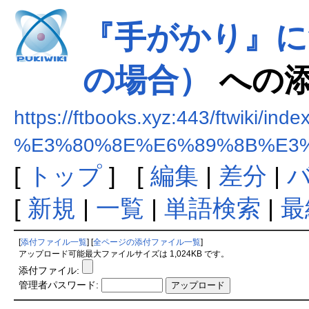
『手がかり』に
の場合）
への
https://ftbooks.xyz:443/ftwiki/ind
%E3%80%8E%E6%89%8B%E3
[
トップ
] [
編集
|
差分
|
[
新規
|
一覧
|
単語検索
|
最
[
添付ファイル一覧
] [
全ページの添付ファイル一覧
]
アップロード可能最大ファイルサイズは 1,024KB です。
添付ファイル:
管理者パスワード: