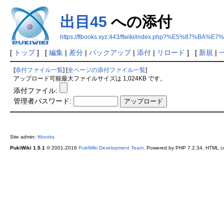
出目45
への添付
https://ftbooks.xyz:443/ftwiki/index.php?%E5%87%BA%E
[
トップ
] [
編集
|
差分
|
バックアップ
|
添付
|
リロード
] [
新規
|
[
添付ファイル一覧
] [
全ページの添付ファイル一覧
]
アップロード可能最大ファイルサイズは 1,024KB です。
添付ファイル:
管理者パスワード:
Site admin:
ftbooks
PukiWiki 1.5.1
© 2001-2016
PukiWiki Development Team
. Powered by PHP 7.2.34. HTML co