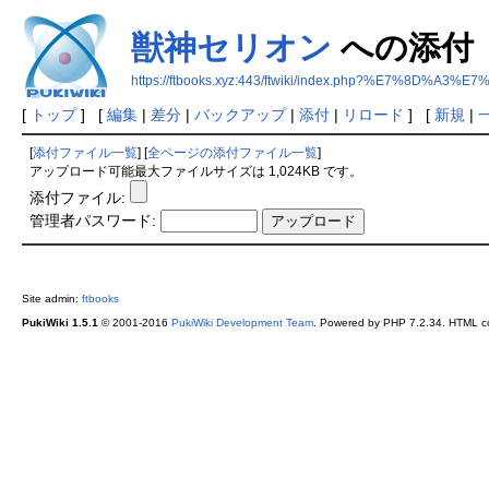
獣神セリオン
への添付
https://ftbooks.xyz:443/ftwiki/index.php?%E7%
[
トップ
] [
編集
|
差分
|
バックアップ
|
添付
|
リロード
] [
新規
|
[
添付ファイル一覧
] [
全ページの添付ファイル一覧
]
アップロード可能最大ファイルサイズは 1,024KB です。
添付ファイル:
管理者パスワード:
Site admin:
ftbooks
PukiWiki 1.5.1
© 2001-2016
PukiWiki Development Team
. Powered by PHP 7.2.34. HTML co