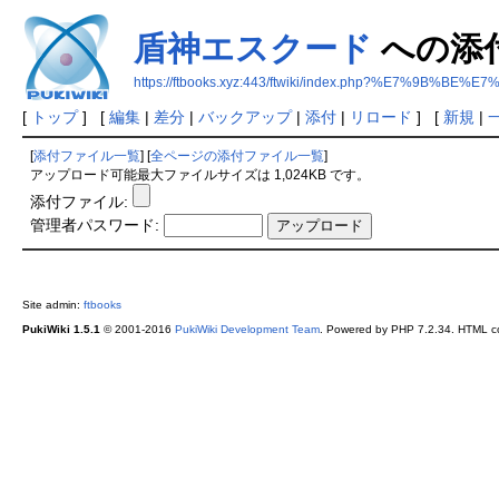
盾神エスクード
への添
https://ftbooks.xyz:443/ftwiki/index.php?%E7%
[
トップ
] [
編集
|
差分
|
バックアップ
|
添付
|
リロード
] [
新規
|
[
添付ファイル一覧
] [
全ページの添付ファイル一覧
]
アップロード可能最大ファイルサイズは 1,024KB です。
添付ファイル:
管理者パスワード:
Site admin:
ftbooks
PukiWiki 1.5.1
© 2001-2016
PukiWiki Development Team
. Powered by PHP 7.2.34. HTML co