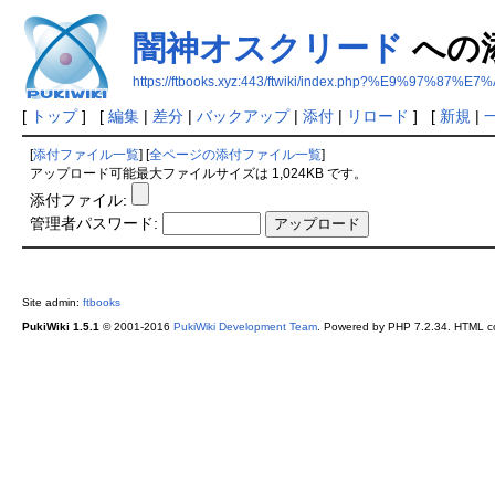
闇神オスクリード
への
https://ftbooks.xyz:443/ftwiki/index.php?%E9
[
トップ
] [
編集
|
差分
|
バックアップ
|
添付
|
リロード
] [
新規
|
[
添付ファイル一覧
] [
全ページの添付ファイル一覧
]
アップロード可能最大ファイルサイズは 1,024KB です。
添付ファイル:
管理者パスワード:
Site admin:
ftbooks
PukiWiki 1.5.1
© 2001-2016
PukiWiki Development Team
. Powered by PHP 7.2.34. HTML co