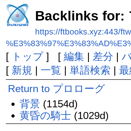
Backlinks f
https://ftbooks.xyz:443/ft
%E3%83%97%E3%83%AD%E3
[
トップ
] [
編集
|
差分
|
[
新規
|
一覧
|
単語検索
|
最
Return to プロローグ
背景
(1154d)
黄昏の騎士
(1029d)