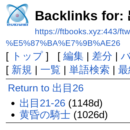
Backlinks for
https://ftbooks.xyz:443/ft
%E5%87%BA%E7%9B%AE26
[
トップ
] [
編集
|
差分
|
[
新規
|
一覧
|
単語検索
|
最
Return to 出目26
出目21-26
(1148d)
黄昏の騎士
(1026d)