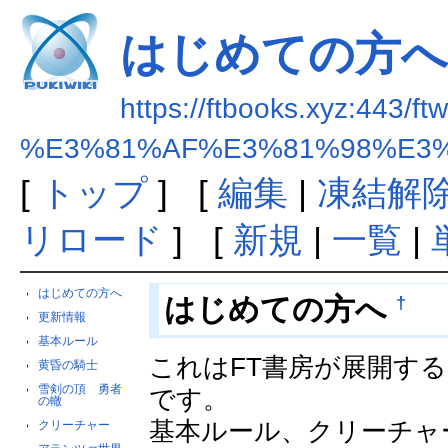
はじめての方へ
https://ftbooks.xyz:443/ft
%E3%81%AF%E3%81%98%E3
[
トップ
] [
編集
|
凍結解
リロード
] [
新規
|
一覧
|
はじめての方へ
†
はじめての方へ
更新情報
基本ルール
これはFT書房が展開する
黄昏の騎士
雪剣の頂 勇者
です。
の轍
基本ルール、クリーチャ
クリーチャー