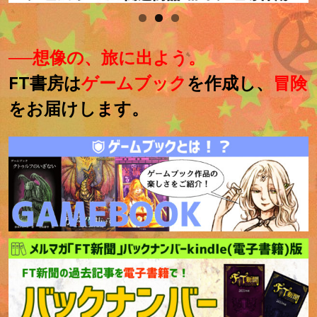
──想像の、旅に出よう。
FT書房は
ゲームブック
を作成し、
冒険
をお届けします。