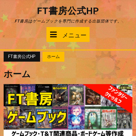
コ
FT書房公式HP
ン
テ
FT書房はゲームブックを専門に作成する出版団体です。
ン
ツ
メ
メニュー
へ
ス
ニ
キ
ッ
FT書房公式HP
ホーム
ュ
プ
ホーム
ー