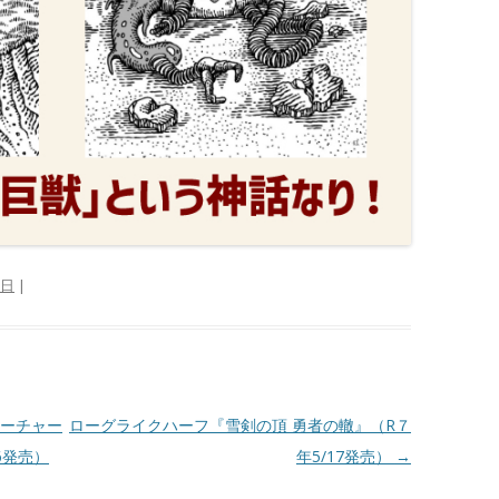
8日
|
ーチャー
ローグライクハーフ『雪剣の頂 勇者の轍』（R７
6発売）
年5/17発売）
→