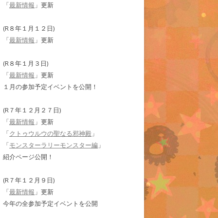
「
最新情報
」更新
(R８年１月１２日)
「
最新情報
」更新
(R８年１月３日)
「
最新情報
」更新
１月の参加予定イベントを公開！
(R７年１２月２７日)
「
最新情報
」更新
「
クトゥウルウの聖なる邪神殿
」
「
モンスターラリーモンスター編
」
紹介ページ公開！
(R７年１２月９日)
「
最新情報
」更新
今年の全参加予定イベントを公開