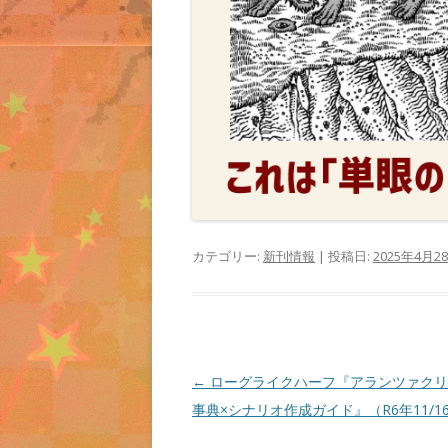
カテゴリー:
新刊情報
| 投稿日:
2025年4月2
投
←
ローグライクハーフ『アランツァクリ
稿
事典×シナリオ作成ガイド』（R6年11/1
ナ