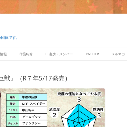
版団体です。
コ
ン
情報
作品紹介
FT書房・メンバー
TWITTER
メルマガ
テ
ン
ツ
へ
ス
獣』（R７年5/17発売）
キ
ッ
プ