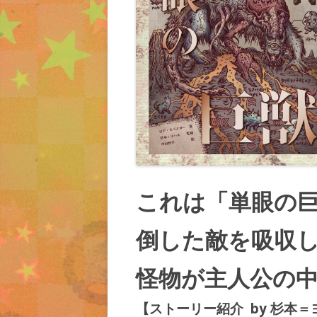
これは「単眼の
倒した敵を吸収
怪物が主人公の
【ストーリ
ー紹介 by 杉本