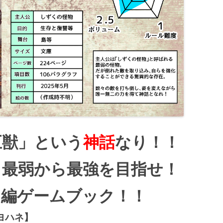
巨獣」という
神話
なり！！
し最弱から最強を目指せ！
中編ゲームブック！！
＝ヨハネ】