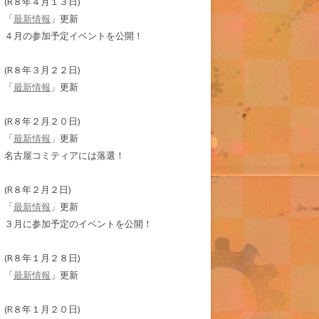
(R８年４月１３日)
「
最新情報
」更新
４月の参加予定イベントを公開！
(R８年３月２２日)
「
最新情報
」更新
(R８年２月２０日)
「
最新情報
」更新
名古屋コミティアには落選！
(R８年２月２日)
「
最新情報
」更新
３月に参加予定のイベントを公開！
(R８年１月２８日)
「
最新情報
」更新
(R８年１月２０日)