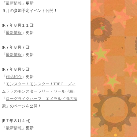
「
最新情報
」更新
９月の参加予定イベント公開！
(R７年８月１１日)
「
最新情報
」更新
(R７年８月７日)
「
最新情報
」更新
(R７年８月５日)
「
作品紹介
」更新
「
モンスター！モンスター！TRPG ズィ
ムララのモンスターラリー・ワールド編
」
「
ローグライクハーフ エメラルド海の探
索
」のページを公開！
(R７年８月４日)
「
最新情報
」更新