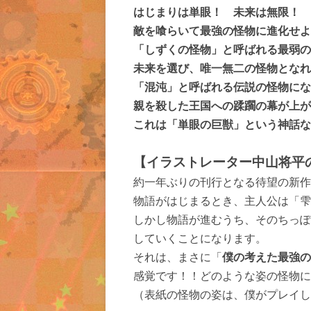
はじまりは単眼！ 未来は無限！
敵を喰らいて最強の怪物に進化せよ
「しずくの怪物」と呼ばれる最弱の
未来を選び、唯一無二の怪物となれ
「混沌」と呼ばれる伝説の怪物にな
親を殺した王国への蹂躙の幕が上が
これは「単眼の巨獣」という神話な
【イラストレーター中山将平
約一年ぶりの刊行となる待望の新作
物語がはじまるとき、主人公は「雫
しかし物語が進むうち、そのちっぽ
していくことになります。
それは、まさに「
僕の考えた最強の
感覚です！！どのような姿の怪物に
（表紙の怪物の姿は、僕がプレイし