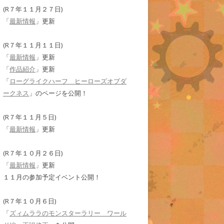
(R７年１１月２７日)
「
最新情報
」更新
(R７年１１月１１日)
「
最新情報
」更新
「
作品紹介
」更新
「
ローグライクハーフ ヒーローズオブダ
ークネス
」のページを公開！
(R７年１１月５日)
「
最新情報
」更新
(R７年１０月２６日)
「
最新情報
」更新
１１月の参加予定イベント公開！
(R７年１０月６日)
「
ズィムララのモンスターラリー ワール