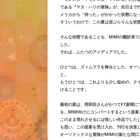
である『マタ・ハリの冒険』が、先日まで
メリカから「待った」がかかった状態にな
そういうわけで、この夏は宙ぶらりんな状
そんな状態であることを、M!M!の翻訳長
した。
それは、ふたつのアイディアでした。
ひとつは、ズィムララを舞台とした、オー
と。
もうひとつは、これよりも少し短めの、ク
けることです。
最初の案は、岡和田さんがかつてFT新聞に
を、M!M!向けにコンバートするという提
このまま埋れさせるには惜しい作品でした
も思い、この提案を受け入れ、刊行を決意
オーソドックスな冒険がM!M!の新たな間