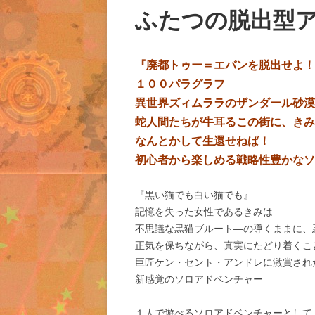
ふたつの脱出型
『廃都
トゥー＝エバンを脱出せよ！
１００パラグラフ
異世界ズィムララのザンダール砂漠
蛇人間たちが牛耳るこの街に、きみ
なんとかして生還せねば！
初心者から楽しめる戦略性豊かなソ
『黒い猫でも白い猫でも』
記憶を失った女性であるきみは
不思議な黒猫ブルート―の導くままに、
正気を保ちながら、真実にたどり着くこ
巨匠ケン・セント・アンドレに激賞され
新感覚のソロアドベンチャー
１人で遊べるソロアドベンチャーとして