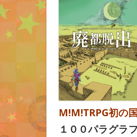
M!M!TRPG初
１００パラグラ