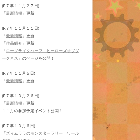
(R７年１１月２７日)
「
最新情報
」更新
(R７年１１月１１日)
「
最新情報
」更新
「
作品紹介
」更新
「
ローグライクハーフ ヒーローズオブダ
ークネス
」のページを公開！
(R７年１１月５日)
「
最新情報
」更新
(R７年１０月２６日)
「
最新情報
」更新
１１月の参加予定イベント公開！
(R７年１０月６日)
「
ズィムララのモンスターラリー ワール