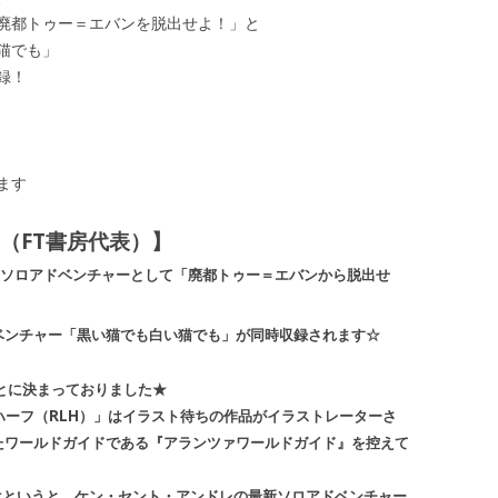
廃都トゥー＝エバンを脱出せよ！」と
猫でも」
録！
ます
ネ（FT書房代表）】
国産ソロアドベンチャーとして「廃都トゥー＝エバンから脱出せ
ベンチャー「黒い猫でも白い猫でも」が同時収録されます☆
とに決まっておりました★
クハーフ（RLH）」はイラスト待ちの作品がイラストレーターさ
たワールドガイドである『アランツァワールドガイド』を控えて
はというと、ケン・セント・アンドレの最新ソロアドベンチャー