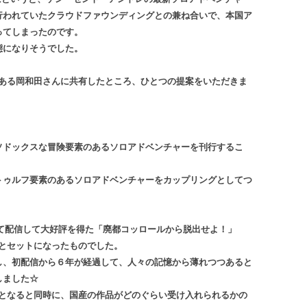
行われていたクラウドファウンディングとの兼ね合いで、本国ア
ってしまったのです。
態になりそうでした。
である岡和田さんに共有したところ、ひとつの提案をいただきま
ソドックスな冒険要素のあるソロアドベンチャーを刊行するこ
トゥルフ要素のあるソロアドベンチャーをカップリングとしてつ
て配信して大好評を得た「廃都コッロールから脱出せよ！」
案とセットになったものでした。
し、初配信から６年が経過して、人々の記憶から薄れつつあると
しました☆
口となると同時に、国産の作品がどのぐらい受け入れられるかの