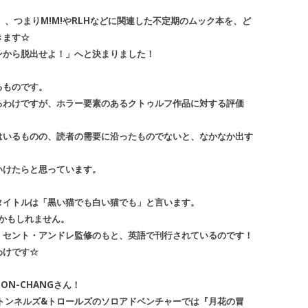
、つまりM!M!やRLHなどに関連した不定期のムック本を、ど
きます☆
ンから脱出せよ！」へと決まりました！
るものです。
るわけですが、ホラー要素のあるクトゥルフ作品に対する評価
はいるものの、読者の需要に沿ったものでないと、なかなか出す
いけたらと思っています。
タイトルは「黒い猫でも白い猫でも」と言います。
知かもしれません。
・セント・アンドレ監修のもと、英語で刊行されているのです！
わけです☆
N-CHANGさん！
トンネルズ&トロールズのソロアドベンチャーでは『月花の冒