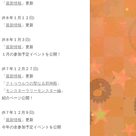
「
最新情報
」更新
(R８年１月１２日)
「
最新情報
」更新
(R８年１月３日)
「
最新情報
」更新
１月の参加予定イベントを公開！
(R７年１２月２７日)
「
最新情報
」更新
「
クトゥウルウの聖なる邪神殿
」
「
モンスターラリーモンスター編
」
紹介ページ公開！
(R７年１２月９日)
「
最新情報
」更新
今年の全参加予定イベントを公開