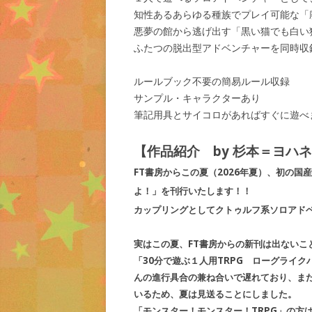
知性あるあらゆる種族でプレイ可能な「
悪夢の館から逃げ出す「黒い猫でも白い
ふたつの脱出型アドベンチャーを同時収
ルールブック不要の簡易ルール収録
サンプル・キャラクターあり
筆記用具とサイコロがあればすぐに遊べ
【作品紹介 by 杉本＝ヨハ
FT書房からこの夏（2026年夏）、初の
よ！」を刊行いたします！！
カップリングとしてクトゥルフ系ソロアド
実はこの夏、FT書房からの新刊は出ないこ
「30分で遊ぶ１人用TRPG ローグライ
んの進行具合の兼ね合いで遅れており、ま
いるため、夏は見送ることにしました。
「モンスター！モンスター！TRPG」の方