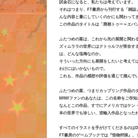
試金石になると、私たちは考えています。
それはつまり、FT書房から刊行する「雑誌」
んな内容と量にしていくのかにも関わって
この作品のタイトルは「廃都トゥー＝エバ
ふたつめの案は、これから先の展開と関わ
ズィムララの世界にはクトゥルフが実在す
は、どんな塩梅なのか。
そういった方向にも展開をしたいと考えて
わけにはいかないもので。
これも、作品の感想や評価を通じて掴んで
ふたつめの案、つまりカップリング作品の
M!M!ファンのあなたは、この名称をご存
なんとこの作品、すでにアメリカではケン
本の世界でも珍しい、逆輸入作品となった
すべてのイラストを手がけてくださるのはDO
FT書房のゲームブックでは『怪物狩猟』、