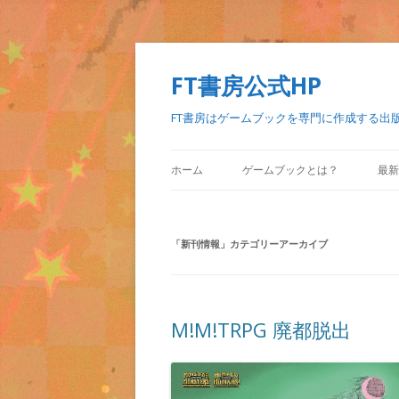
FT書房公式HP
FT書房はゲームブックを専門に作成する出
ホーム
ゲームブックとは？
最新
「
新刊情報
」カテゴリーアーカイブ
M!M!TRPG 廃都脱出