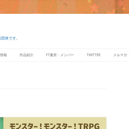
版団体です。
コ
ン
情報
作品紹介
FT書房・メンバー
TWITTER
メルマガ
テ
ン
ツ
へ
ス
キ
ッ
プ