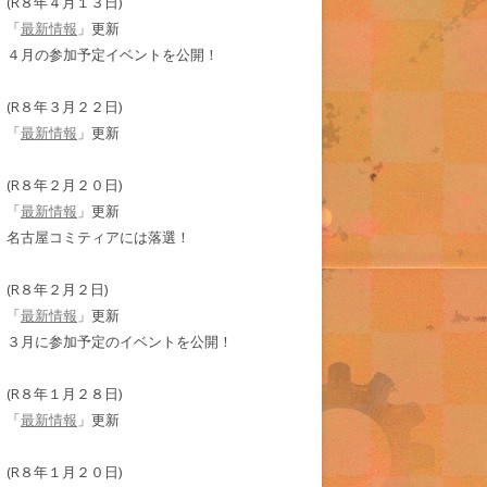
(R８年４月１３日)
「
最新情報
」更新
４月の参加予定イベントを公開！
(R８年３月２２日)
「
最新情報
」更新
(R８年２月２０日)
「
最新情報
」更新
名古屋コミティアには落選！
(R８年２月２日)
「
最新情報
」更新
３月に参加予定のイベントを公開！
(R８年１月２８日)
「
最新情報
」更新
(R８年１月２０日)