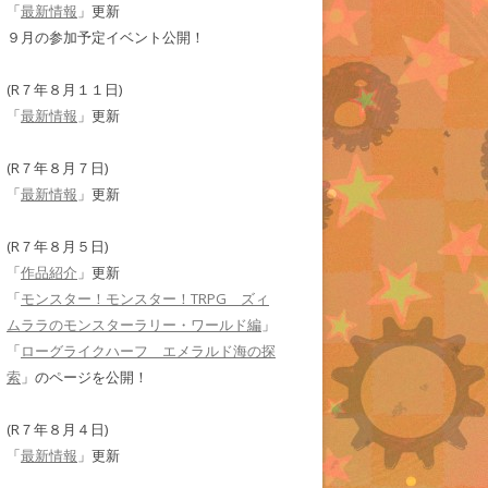
「
最新情報
」更新
９月の参加予定イベント公開！
(R７年８月１１日)
「
最新情報
」更新
(R７年８月７日)
「
最新情報
」更新
(R７年８月５日)
「
作品紹介
」更新
「
モンスター！モンスター！TRPG ズィ
ムララのモンスターラリー・ワールド編
」
「
ローグライクハーフ エメラルド海の探
索
」のページを公開！
(R７年８月４日)
「
最新情報
」更新