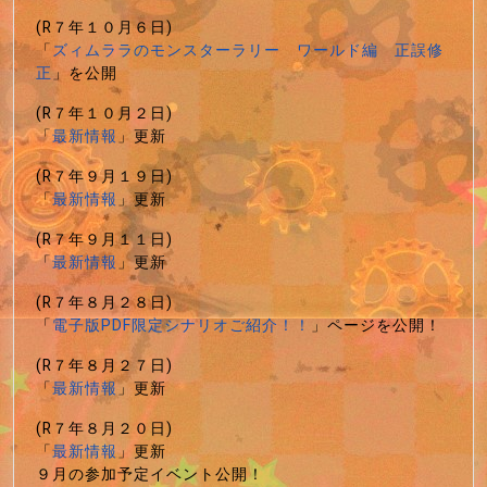
(R７年１０月６日)
「
ズィムララのモンスターラリー ワールド編 正誤修
正
」を公開
(R７年１０月２日)
「
最新情報
」更新
(R７年９月１９日)
「
最新情報
」更新
(R７年９月１１日)
「
最新情報
」更新
(R７年８月２８日)
「
電子版PDF限定シナリオご紹介！！
」ページを公開！
(R７年８月２７日)
「
最新情報
」更新
(R７年８月２０日)
「
最新情報
」更新
９月の参加予定イベント公開！