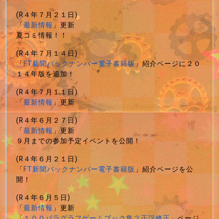
(R４年７月２１日)
「
最新情報
」更新
夏コミ情報！！
(R４年７月１４日)
「
FT新聞バックナンバー電子書籍版
」紹介ページに２０
１４年版を追加！
(R４年７月１１日)
「
最新情報
」更新
(R４年６月２７日)
「
最新情報
」更新
９月までの参加予定イベントを公開！
(R４年６月２１日)
「
FT新聞バックナンバー電子書籍版
」紹介ページを公
開！
(R４年６月５日)
「
最新情報
」更新
「
１００パラグラフゲームブック集２正誤修正
」ページ