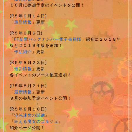
１０月に参加予定のイベントを公開！
(R５年９月１４日)
「
最新情報
」更新
(R５年９月６日)
「
FT新聞バックナンバー電子書籍版
」紹介に２０１８年
版と２０１９年版を追加！
「
作品紹介
」更新
(R５年８月２３日)
「
最新情報
」更新
各イベントのブース配置追加！
(R５年８月２１日)
「
最新情報
」更新
９月の参加予定イベント公開！
(R５年８月１０日)
『
混沌迷宮の試練
』
『
狂える魔女のゴルジュ
』
紹介ページ公開！