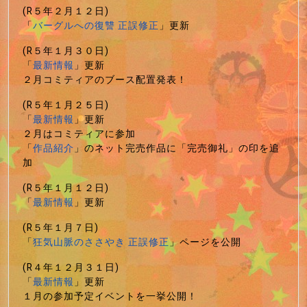
(R５年２月１２日)
「
バーグルへの復讐 正誤修正
」更新
(R５年１月３０日)
「
最新情報
」更新
２月コミティアのブース配置発表！
(R５年１月２５日)
「
最新情報
」更新
２月はコミティアに参加
「
作品紹介
」のネット完売作品に「完売御礼」の印を追
加
(R５年１月１２日)
「
最新情報
」更新
(R５年１月７日)
「
狂気山脈のささやき 正誤修正
」ページを公開
(R４年１２月３１日)
「
最新情報
」更新
１月の参加予定イベントを一挙公開！