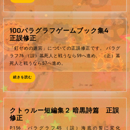
の
き
を
危
読
険
む
な
100パラグラフゲームブック集4
地
100
正誤修正
下
パ
迷
「釘ぜめの迷宮」についての正誤修正です。 パラグ
ラ
宮」
ラフ76 （誤）墓死人と戦うなら59へ進め。 （正）墓
グ
（第
死人と戦うなら57へ進め。
ラ
２
フ
版）
続
続きを読む
ゲ
き
正
を
ー
誤
読
ム
む
修
ブ
正
クトゥルー短編集２ 暗黒詩篇 正誤
ッ
ク
修正
ク
ト
集
P.156 パラグラフ45 （誤）海底の誓に変化