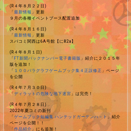
(R４年８月２２日)
「
最新情報
」更新
９月の各種イベントブース配置追加
(R４年８月１６日)
「
最新情報
」更新
スパコミ関西は6A号館【に82a】
(R４年８月１日)
「
FT新聞バックナンバー電子書籍版
」紹介に２０１５年
版を追加！
「
１００パラグラフゲームブック集４正誤修正
」ページ
を公開
(R４年７月３０日)
「
ディラットの危険な地下迷宮
」は完売！
(R４年７月２８日)
2022年夏コミの新刊
「
ゲームブック短編集 ハンテッドガーデンハ－ト
」紹介
ページを公開！！
「
作品紹介
」にも追加！