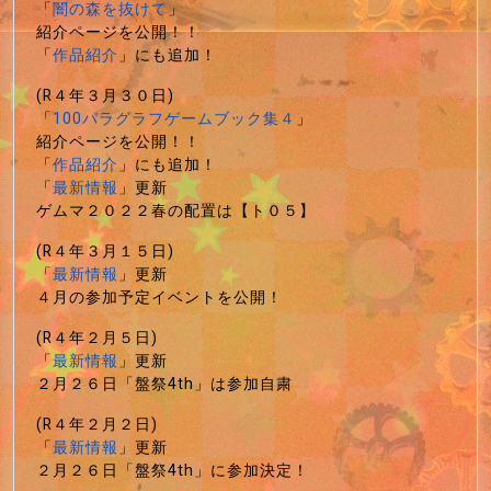
「
闇の森を抜けて
」
紹介ページを公開！！
「
作品紹介
」にも追加！
(R４年３月３０日)
「
100パラグラフゲームブック集４
」
紹介ページを公開！！
「
作品紹介
」にも追加！
「
最新情報
」更新
ゲムマ２０２２春の配置は【ト０５】
(R４年３月１５日)
「
最新情報
」更新
４月の参加予定イベントを公開！
(R４年２月５日)
「
最新情報
」更新
２月２６日「盤祭4th」は参加自粛
(R４年２月２日)
「
最新情報
」更新
２月２６日「盤祭4th」に参加決定！