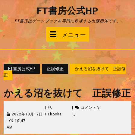
コ
FT書房公式HP
ン
テ
FT書房はゲームブックを専門に作成する出版団体です。
ン
ツ
メ
メニュー
へ
ス
ニ
キ
ッ
ュ
プ
FT書房公式HP
正誤修正
かえる沼を抜けて 正誤修
ー
正
かえる沼を抜けて 正誤修正
|
|
コメントな
2022
FTbooks
2022年10月12日
FTbooks
し
年
|
10:47
10
AM
月