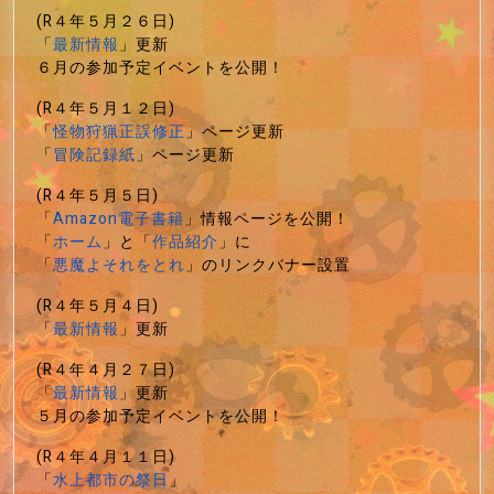
(R４年５月２６日)
「
最新情報
」更新
６月の参加予定イベントを公開！
(R４年５月１２日)
「
怪物狩猟正誤修正
」ページ更新
「
冒険記録紙
」ページ更新
(R４年５月５日)
「
Amazon電子書籍
」情報ページを公開！
「
ホーム
」と「
作品紹介
」に
「
悪魔よそれをとれ
」のリンクバナー設置
(R４年５月４日)
「
最新情報
」更新
(R４年４月２７日)
「
最新情報
」更新
５月の参加予定イベントを公開！
(R４年４月１１日)
「
水上都市の祭日
」