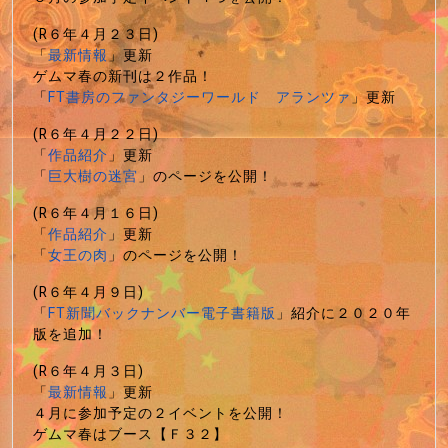
(R６年４月２３日)
「
最新情報
」更新
ゲムマ春の新刊は２作品！
「
FT書房のファンタジーワールド アランツァ
」更新
(R６年４月２２日)
「
作品紹介
」更新
「
巨大樹の迷宮
」のページを公開！
(R６年４月１６日)
「
作品紹介
」更新
「
女王の肉
」のページを公開！
(R６年４月９日)
「
FT新聞バックナンバー電子書籍版
」紹介に２０２０年
版を追加！
(R６年４月３日)
「
最新情報
」更新
４月に参加予定の２イベントを公開！
ゲムマ春はブース【Ｆ３２】