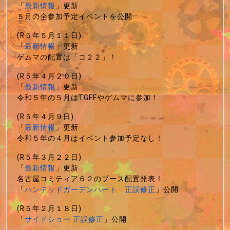
「
最新情報
」更新
５月の全参加予定イベントを公開
(R５年５月１１日)
「
最新情報
」更新
ゲムマの配置は「コ２２」！
(R５年４月２０日)
「
最新情報
」更新
令和５年の５月はTGFFやゲムマに参加！
(R５年４月９日)
「
最新情報
」更新
令和５年の４月はイベント参加予定なし！
(R５年３月２２日)
「
最新情報
」更新
名古屋コミティア６２のブース配置発表！
「
ハンテッドガーデンハート 正誤修正
」公開
(R５年２月１８日)
「
サイドショー 正誤修正
」公開