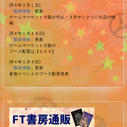
(R４年２月１日)
「
最新情報
」更新
ゲームマーケット大阪が中止・３月サンクリに出店の情
報
(R４年１月１８日)
「
最新情報
」更新
ゲームマーケット大阪の
ブース配置は【エ０４】
(R４年１月４日)
「
最新情報
」更新
参加イベントのブース配置発表