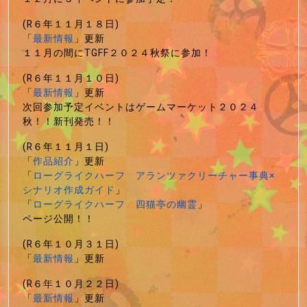
(R６年１１月１８日)
「
最新情報
」更新
１１月の間にTGFF２０２４秋祭に参加！
(R６年１１月１０日)
「
最新情報
」更新
次回参加予定イベントはゲームマーケット２０２４
秋！！新刊発売！！
(R６年１１月１日)
「
作品紹介
」更新
「
ローグライクハーフ アランツァクリーチャー事典×
シナリオ作成ガイド
」
「
ローグライクハーフ 四猫亭の幽霊
」
ページ公開！！
(R６年１０月３１日)
「
最新情報
」更新
(R６年１０月２２日)
「
最新情報
」更新