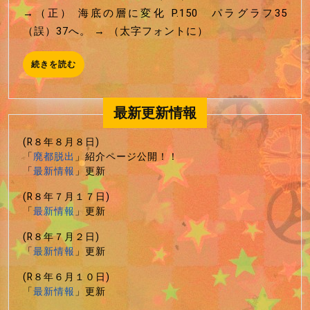
ゥ
4
→（正） 海底の層に変化 P.150 パラグラフ35
ル
正
（誤）37へ。 → （太字フォントに）
ー
誤
短
修
続
続きを読む
編
き
正
を
集
読
最新更新情報
２
む
暗
(R８年８月８日)
黒
「
廃都脱出
」紹介ページ公開！！
詩
「
最新情報
」更新
篇
(R８年７月１７日)
正
「
最新情報
」更新
誤
修
(R８年７月２日)
「
最新情報
」更新
正
(R８年６月１０日)
「
最新情報
」更新