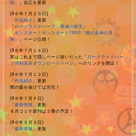
険』
」追記を更新
(R６年７月２０日)
「
作品紹介
」更新
「
ローグライクハーフ 廃城の秘宝
」
「
モンスター！モンスター！TRPG『猫の女神の冒
険』
」ページ公開！
(R６年７月１４日)
実はこれまで隠しページ扱いだった「
ローグライクハー
フ便利道具ダウンロードページ
」へのリンクを開設！
(R６年７月１２日)
「
作品紹介
」更新
闇の森を抜けては完売！
(R６年７月９日)
「
最新情報
」更新
８月コミケ新刊は２冊の予定！
(R６年６月３日)
「
最新情報
」更新