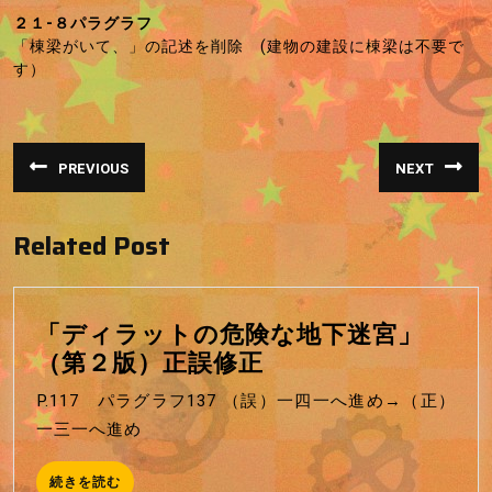
12
２１-８パラグラフ
日
「棟梁がいて、」の記述を削除 (建物の建設に棟梁は不要で
す）
投
PREVIOUS
NEXT
稿
前
次
の
の
投
投
ナ
稿:
稿:
Related Post
ビ
ゲ
ー
「ディラットの危険な地下迷宮」
シ
「デ
（第２版）正誤修正
ョ
ィ
P.117 パラグラフ137 （誤）一四一へ進め→（正）
ン
ラ
一三一へ進め
ッ
ト
続
続きを読む