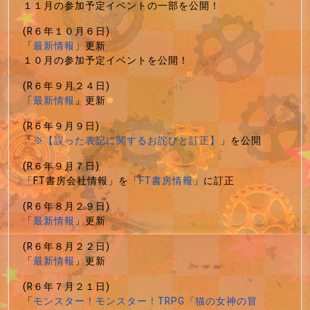
１１月の参加予定イベントの一部を公開！
(R６年１０月６日)
「
最新情報
」更新
１０月の参加予定イベントを公開！
(R６年９月２４日)
「
最新情報
」更新
(R６年９月９日)
「
※【誤った表記に関するお詫びと訂正】
」を公開
(R６年９月７日)
「FT書房会社情報」を「
FT書房情報
」に訂正
(R６年８月２９日)
「
最新情報
」更新
(R６年８月２２日)
「
最新情報
」更新
(R６年７月２１日)
「
モンスター！モンスター！TRPG『猫の女神の冒