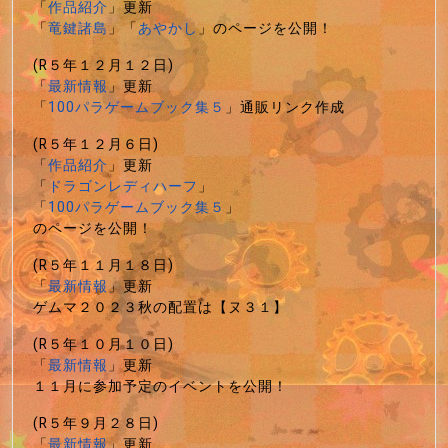
「
作品紹介
」更新
「
竜鍵諸島
」「
あやかし
」のページを公開！
(R５年１２月１２日)
「
最新情報
」更新
「
100パラゲームブック集５
」通販リンク作成
(R５年１２月６日)
「
作品紹介
」更新
「
ドラゴンレディハーフ
」
「
100パラゲームブック集５
」
のページを公開！
(R５年１１月１８日)
「
最新情報
」更新
ゲムマ２０２３秋の配置は【ヌ３１】
(R５年１０月１０日)
「
最新情報
」更新
１１月に参加予定のイベントを公開！
(R５年９月２８日)
「
最新情報
」更新