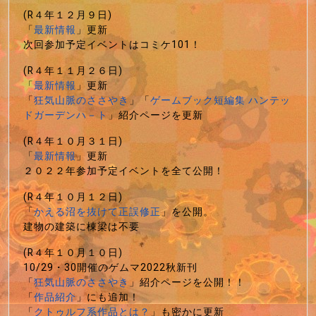
(R４年１２月９日)
「
最新情報
」更新
次回参加予定イベントはコミケ101！
(R４年１１月２６日)
「
最新情報
」更新
「
狂気山脈のささやき
」「
ゲームブック短編集 ハンテッ
ドガーデンハ－ト
」紹介ページを更新
(R４年１０月３１日)
「
最新情報
」更新
２０２２年参加予定イベントを全て公開！
(R４年１０月１２日)
「
かえる沼を抜けて正誤修正
」を公開。
建物の建築に棟梁は不要
(R４年１０月１０日)
10/29・30開催のゲムマ2022秋新刊
「
狂気山脈のささやき
」紹介ページを公開！！
「
作品紹介
」にも追加！
「
クトゥルフ系作品とは？
」も密かに更新