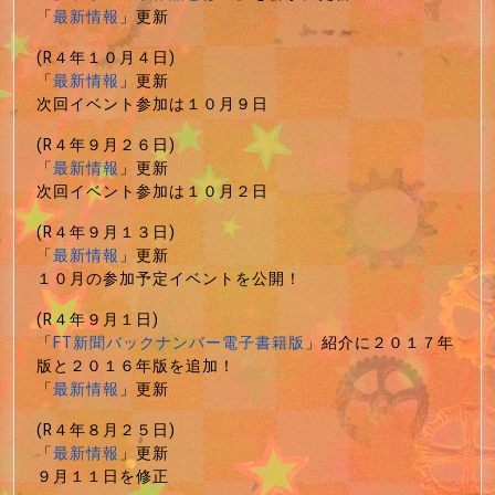
「
最新情報
」更新
(R４年１０月４日)
「
最新情報
」更新
次回イベント参加は１０月９日
(R４年９月２６日)
「
最新情報
」更新
次回イベント参加は１０月２日
(R４年９月１３日)
「
最新情報
」更新
１０月の参加予定イベントを公開！
(R４年９月１日)
「
FT新聞バックナンバー電子書籍版
」紹介に２０１７年
版と２０１６年版を追加！
「
最新情報
」更新
(R４年８月２５日)
「
最新情報
」更新
９月１１日を修正