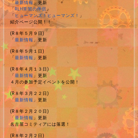
「
最新情報
」更新
「
RLH常闇の伴侶
」
「
ヒューマンズ！ヒューマンズ！
」
紹介ページ公開！！
(R８年５月９日)
「
最新情報
」更新
(R８年５月１日)
「
最新情報
」更新
(R８年４月１３日)
「
最新情報
」更新
４月の参加予定イベントを公開！
(R８年３月２２日)
「
最新情報
」更新
(R８年２月２０日)
「
最新情報
」更新
名古屋コミティアには落選！
(R８年２月２日)