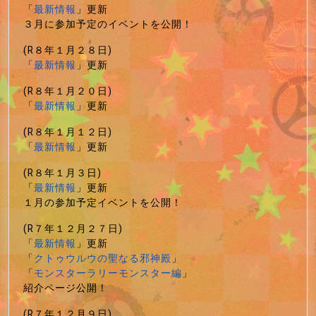
「
最新情報
」更新
３月に参加予定のイベントを公開！
(R８年１月２８日)
「
最新情報
」更新
(R８年１月２０日)
「
最新情報
」更新
(R８年１月１２日)
「
最新情報
」更新
(R８年１月３日)
「
最新情報
」更新
１月の参加予定イベントを公開！
(R７年１２月２７日)
「
最新情報
」更新
「
クトゥウルウの聖なる邪神殿
」
「
モンスターラリーモンスター編
」
紹介ページ公開！
(R７年１２月９日)