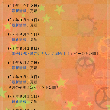
(R７年１０月２日)
「
最新情報
」更新
(R７年９月１９日)
「
最新情報
」更新
(R７年９月１１日)
「
最新情報
」更新
(R７年８月２８日)
「
電子版PDF限定シナリオご紹介！！
」ページを公開！
(R７年８月２７日)
「
最新情報
」更新
(R７年８月２０日)
「
最新情報
」更新
９月の参加予定イベント公開！
(R７年８月１１日)
「
最新情報
」更新