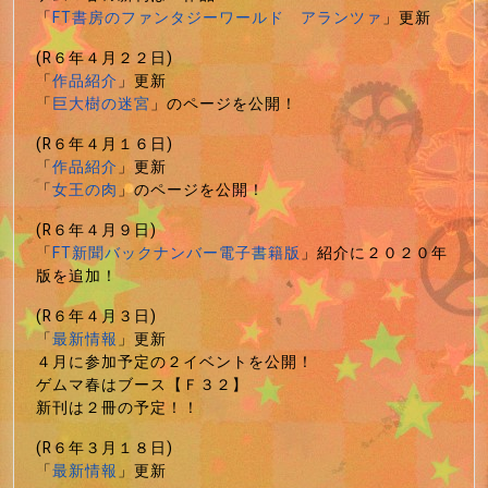
「
FT書房のファンタジーワールド アランツァ
」更新
(R６年４月２２日)
「
作品紹介
」更新
「
巨大樹の迷宮
」のページを公開！
(R６年４月１６日)
「
作品紹介
」更新
「
女王の肉
」のページを公開！
(R６年４月９日)
「
FT新聞バックナンバー電子書籍版
」紹介に２０２０年
版を追加！
(R６年４月３日)
「
最新情報
」更新
４月に参加予定の２イベントを公開！
ゲムマ春はブース【Ｆ３２】
新刊は２冊の予定！！
(R６年３月１８日)
「
最新情報
」更新