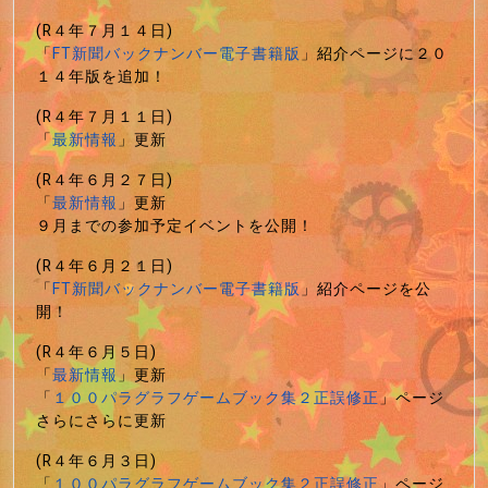
(R４年７月１４日)
「
FT新聞バックナンバー電子書籍版
」紹介ページに２０
１４年版を追加！
(R４年７月１１日)
「
最新情報
」更新
(R４年６月２７日)
「
最新情報
」更新
９月までの参加予定イベントを公開！
(R４年６月２１日)
「
FT新聞バックナンバー電子書籍版
」紹介ページを公
開！
(R４年６月５日)
「
最新情報
」更新
「
１００パラグラフゲームブック集２正誤修正
」ページ
さらにさらに更新
(R４年６月３日)
「
１００パラグラフゲームブック集２正誤修正
」ページ