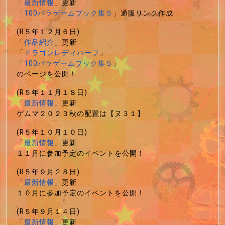
「
最新情報
」更新
「
100パラゲームブック集５
」通販リンク作成
(R５年１２月６日)
「
作品紹介
」更新
「
ドラゴンレディハーフ
」
「
100パラゲームブック集５
」
のページを公開！
(R５年１１月１８日)
「
最新情報
」更新
ゲムマ２０２３秋の配置は【ヌ３１】
(R５年１０月１０日)
「
最新情報
」更新
１１月に参加予定のイベントを公開！
(R５年９月２８日)
「
最新情報
」更新
１０月に参加予定のイベントを公開！
(R５年９月１４日)
「
最新情報
」更新