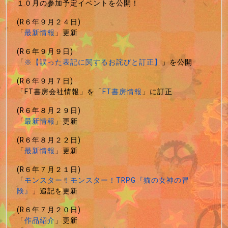
１０月の参加予定イベントを公開！
(R６年９月２４日)
「
最新情報
」更新
(R６年９月９日)
「
※【誤った表記に関するお詫びと訂正】
」を公開
(R６年９月７日)
「FT書房会社情報」を「
FT書房情報
」に訂正
(R６年８月２９日)
「
最新情報
」更新
(R６年８月２２日)
「
最新情報
」更新
(R６年７月２１日)
「
モンスター！モンスター！TRPG『猫の女神の冒
険』
」追記を更新
(R６年７月２０日)
「
作品紹介
」更新