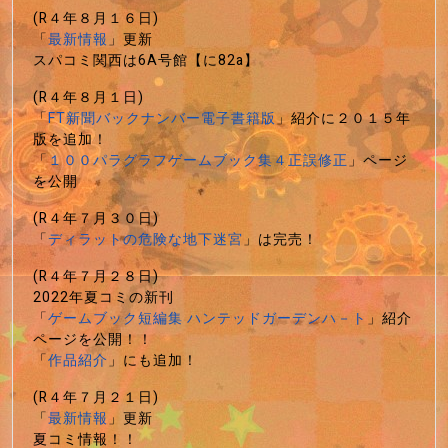
(R４年８月１６日)
「
最新情報
」更新
スパコミ関西は6A号館【に82a】
(R４年８月１日)
「
FT新聞バックナンバー電子書籍版
」紹介に２０１５年
版を追加！
「
１００パラグラフゲームブック集４正誤修正
」ページ
を公開
(R４年７月３０日)
「
ディラットの危険な地下迷宮
」は完売！
(R４年７月２８日)
2022年夏コミの新刊
「
ゲームブック短編集 ハンテッドガーデンハ－ト
」紹介
ページを公開！！
「
作品紹介
」にも追加！
(R４年７月２１日)
「
最新情報
」更新
夏コミ情報！！