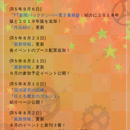
(R５年９月６日)
「
FT新聞バックナンバー電子書籍版
」紹介に２０１８年
版と２０１９年版を追加！
「
作品紹介
」更新
(R５年８月２３日)
「
最新情報
」更新
各イベントのブース配置追加！
(R５年８月２１日)
「
最新情報
」更新
９月の参加予定イベント公開！
(R５年８月１０日)
『
混沌迷宮の試練
』
『
狂える魔女のゴルジュ
』
紹介ページ公開！
(R５年８月２日)
「
最新情報
」更新
８月のイベントと新刊３冊！