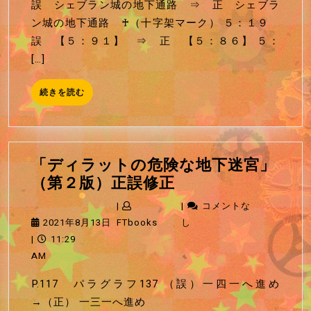
誤 シェブラン城の地下通路 ⇒ 正 シェブラ
正
ン城の地下通路 ♰（十字架マーク） ５：１９
誤 【５：９１】 ⇒ 正 【５：８６】 ５：
[…]
続
続きを読む
き
を
読
む
「ディラットの危険な地下迷宮」
「デ
（第２版）正誤修正
ィ
|
|
コメントな
ラ
2021
FTbooks
2021年8月13日
FTbooks
し
ッ
年
|
11:29
ト
8
AM
の
月
P.117 パラグラフ137 （誤）一四一へ進め
危
13
→（正） 一三一へ進め
険
日