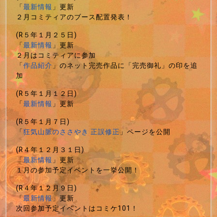
「
最新情報
」更新
２月コミティアのブース配置発表！
(R５年１月２５日)
「
最新情報
」更新
２月はコミティアに参加
「
作品紹介
」のネット完売作品に「完売御礼」の印を追
加
(R５年１月１２日)
「
最新情報
」更新
(R５年１月７日)
「
狂気山脈のささやき 正誤修正
」ページを公開
(R４年１２月３１日)
「
最新情報
」更新
１月の参加予定イベントを一挙公開！
(R４年１２月９日)
「
最新情報
」更新
次回参加予定イベントはコミケ101！