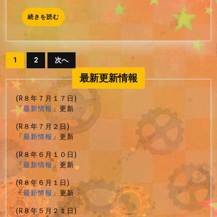
な
続
続きを読む
地
き
下
を
読
迷
む
投
宮」
1
2
次へ
稿
（第
最新更新情報
の
２
版）
ペ
(R８年７月１７日)
正
「
最新情報
」更新
ー
誤
ジ
(R８年７月２日)
修
「
最新情報
」更新
送
正
(R８年６月１０日)
り
「
最新情報
」更新
(R８年６月１日)
「
最新情報
」更新
(R８年５月２１日)