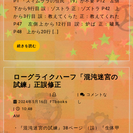
P1 『ズィムララの住民 19』が不要 P12 左側
モ
6
下から9行目 誤：ゾストラ 正：ゾズトラ P42 上
ン
日
から3行目 誤：教えてくらた 正：教えてくれた
ス
P47 左側上から12行目 誤：炉ば 正：驢馬
タ
P48 上から20行 […]
ー
ラ
続
続きを読む
リ
き
ー
を
読
ワ
む
ー
ローグライクハーフ「混沌迷宮の
ル
ロ
試練」正誤修正
ド
ー
編
|
|
コメントな
グ
2024
FTbooks
正
2024年5月16日
FTbooks
し
ラ
年
|
10:48
誤
イ
5
AM
修
ク
月
正
・『混沌迷宮の試練』38ページ （誤）『生体甲
ハ
16