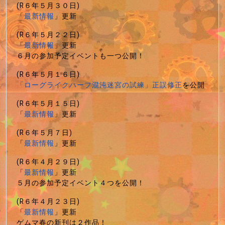
(R６年５月３０日)
「
最新情報
」更新
(R６年５月２２日)
「
最新情報
」更新
６月の参加予定イベントも一つ公開！
(R６年５月１６日)
「ローグライクハーフ混沌迷宮の試練」正誤修正
を公開
(R６年５月１５日)
「
最新情報
」更新
(R６年５月７日)
「
最新情報
」更新
(R６年４月２９日)
「
最新情報
」更新
５月の参加予定イベント４つを公開！
(R６年４月２３日)
「
最新情報
」更新
ゲムマ春の新刊は２作品！