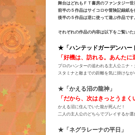
舞台はどれもＦＴ書房のファンタジー世
前半の５作品はサイコロや冒険記録紙を
後半の５作品は逆に使って遊ぶ作品です
それぞれの作品の内容は以下をご覧いた
★「ハンテッドガーデンハー
「好機は、訪れる。あんたに
プロのハンターの追われる主人公ニナ・
スタミナと敵までの距離を気に掛けなが
★「かえる沼の龍神」
「だから、次はきっとうまく
かえる沼に住んでいた龍が死んだ！
二人の主人公のどちらでプレイするか選
★「ネグラレーナの平日」