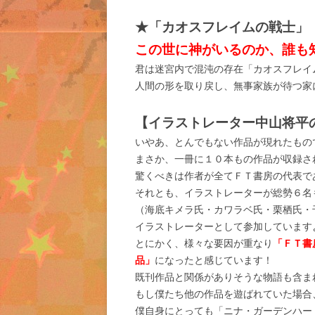
★「カオスフレイムの戦士」
この世に神がいるのか、誰も
君は迷宮内で混沌の存在「カオスフレイ
人間の形を取り戻し、無事家族が待つ家
【イラストレーター中山将平
いやあ、とんでもない作品が現れたもの
まさか、一冊に１０本もの作品が収録さ
驚くべきは作者が全てＦＴ書房の代表で
それとも、イラストレーターが総勢６名
（海底キメラ氏・カワラベ氏・栗栖氏・千
イラストレーターとして参加しています
とにかく、様々な要因が重なり
「ＦＴ書
品」
になったと感じています！
既刊作品と関係がありそうな物語も含ま
もし僕たち他の作品を遊ばれていた場合
僕自身にとっても「ニナ・ガーデンハー