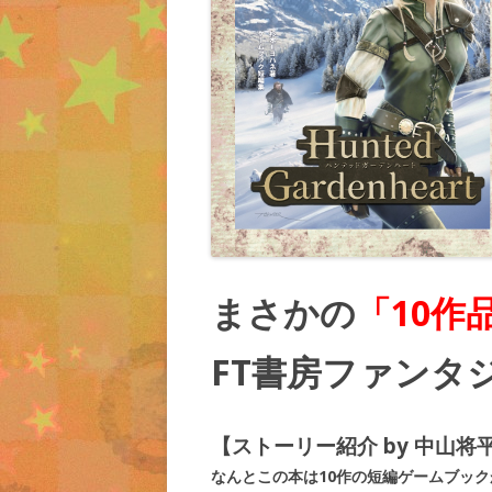
まさかの
「10作
FT書房ファンタ
【ストーリー紹介 by 中山将
なんとこの本は10作の短編ゲームブッ