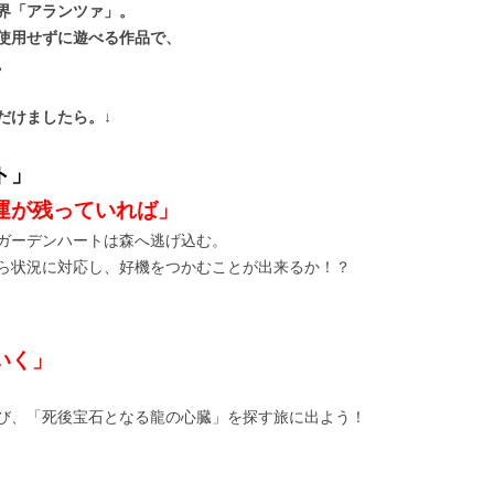
界「アランツァ」。
使用せずに遊べる作品で、
。
だけましたら。↓
ト」
運が残っていれば」
ガーデンハートは森へ逃げ込む。
ら状況に対応し、好機をつかむことが出来るか！？
いく」
び、「死後宝石となる龍の心臓」を探す旅に出よう！