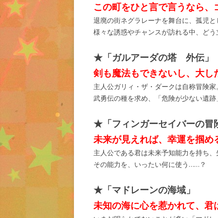
この町をひと言で言うなら、
退廃の街ネグラレーナを舞台に、孤児と
様々な誘惑やチャンスが訪れる中、どう
★「ガルアーダの塔 外伝」
剣も魔法もできないし、大し
主人公ガリィ・ザ・ダークは自称冒険家
武勇伝の種を求め、「危険が少ない遺跡
★「フィンガーセイバーの冒
未来が見えれば、幸運を掴め
主人公である君は未来予知能力を持ち、
その能力を、いったい何に使う……？
★「マドレーンの海域」
未知の海に心を惹かれて、君