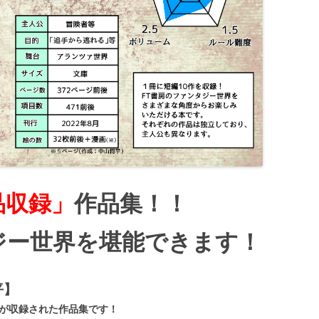
品収録」
作品集！！
ジー世界を堪能できます！
平
】
クが収録された作品集です！