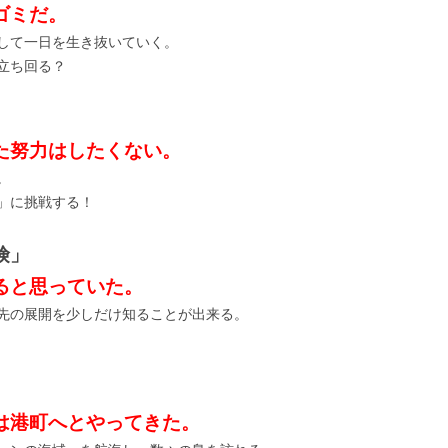
ゴミだ。
して一日を生き抜いていく。
立ち回る？
た努力はしたくない。
。
」に挑戦する！
険」
ると思っていた。
先の展開を少しだけ知ることが出来る。
は港町へとやってきた。