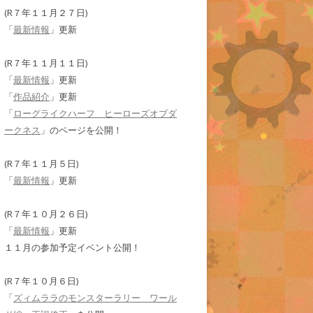
(R７年１１月２７日)
「
最新情報
」更新
(R７年１１月１１日)
「
最新情報
」更新
「
作品紹介
」更新
「
ローグライクハーフ ヒーローズオブダ
ークネス
」のページを公開！
(R７年１１月５日)
「
最新情報
」更新
(R７年１０月２６日)
「
最新情報
」更新
１１月の参加予定イベント公開！
(R７年１０月６日)
「
ズィムララのモンスターラリー ワール