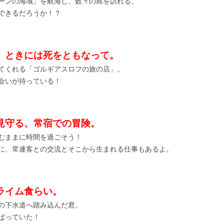
ーンの海域」を航海し、数々の島を訪れる。
できるだろうか！？
」
。ときには死をともなって。
てくれる「ゴルギアスロフの旅の店」。
会いが待っている！
見守る、常宿での冒険。
むままに時間を過ごそう！
に、常連客との交流とそこから生まれる仕事もあるよ。
ライム食らい。
の下水道へ踏み込んだ君。
ばっていた！