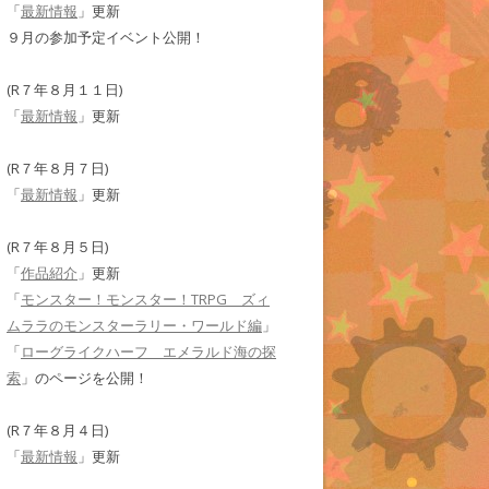
「
最新情報
」更新
９月の参加予定イベント公開！
(R７年８月１１日)
「
最新情報
」更新
(R７年８月７日)
「
最新情報
」更新
(R７年８月５日)
「
作品紹介
」更新
「
モンスター！モンスター！TRPG ズィ
ムララのモンスターラリー・ワールド編
」
「
ローグライクハーフ エメラルド海の探
索
」のページを公開！
(R７年８月４日)
「
最新情報
」更新