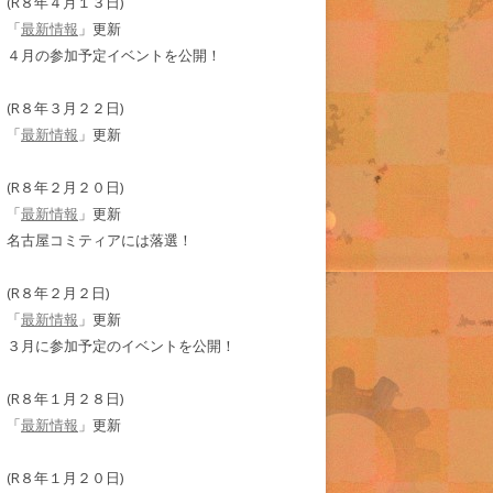
(R８年４月１３日)
「
最新情報
」更新
４月の参加予定イベントを公開！
(R８年３月２２日)
「
最新情報
」更新
(R８年２月２０日)
「
最新情報
」更新
名古屋コミティアには落選！
(R８年２月２日)
「
最新情報
」更新
３月に参加予定のイベントを公開！
(R８年１月２８日)
「
最新情報
」更新
(R８年１月２０日)