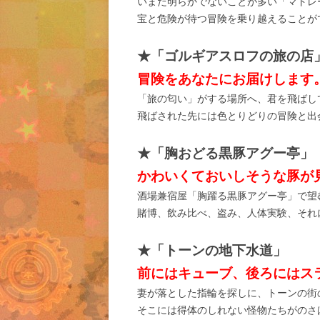
いまだ明らかでないことが多い「マドレ
宝と危険が待つ冒険を乗り越えることが
★「ゴルギアスロフの旅の店
冒険をあなたにお届けします
「旅の匂い」がする場所へ、君を飛ばし
飛ばされた先には色とりどりの冒険と出
★「胸おどる黒豚アグー亭」
かわいくておいしそうな豚が
酒場兼宿屋「胸躍る黒豚アグー亭」で望
賭博、飲み比べ、盗み、人体実験、それ
★「トーンの地下水道」
前にはキューブ、後ろにはス
妻が落とした指輪を探しに、トーンの街
そこには得体のしれない怪物たちがのさ