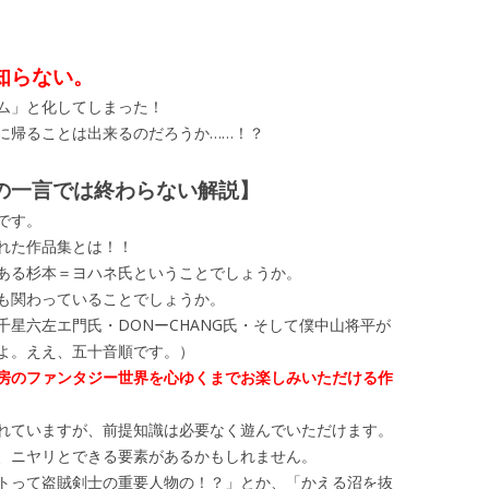
知らない。
ム」と化してしまった！
に帰ることは出来るのだろうか……！？
の一言では終わらない解説】
です。
れた作品集とは！！
ある杉本＝ヨハネ氏ということでしょうか。
も関わっていることでしょうか。
星六左エ門氏・DONーCHANG氏・そして僕中山将平が
よ。ええ、五十音順です。）
房のファンタジー世界を心ゆくまでお楽しみいただける作
れていますが、前提知識は必要なく遊んでいただけます。
、ニヤリとできる要素があるかもしれません。
トって盗賊剣士の重要人物の！？」とか、「かえる沼を抜