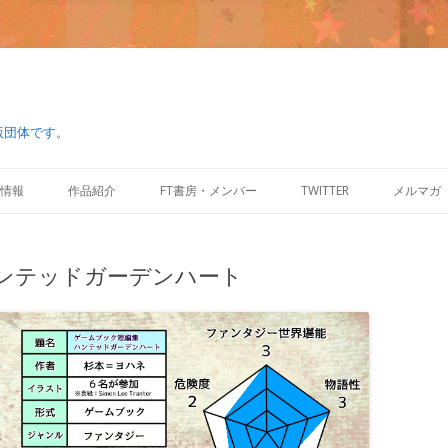
版団体です。
コ
ン
情報
作品紹介
FT書房・メンバー
TWITTER
メルマガ
テ
ン
ツ
へ
ス
ンテッドガーデンハート
キ
ッ
プ