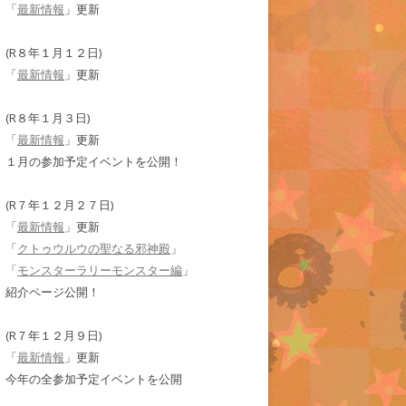
「
最新情報
」更新
(R８年１月１２日)
「
最新情報
」更新
(R８年１月３日)
「
最新情報
」更新
１月の参加予定イベントを公開！
(R７年１２月２７日)
「
最新情報
」更新
「
クトゥウルウの聖なる邪神殿
」
「
モンスターラリーモンスター編
」
紹介ページ公開！
(R７年１２月９日)
「
最新情報
」更新
今年の全参加予定イベントを公開