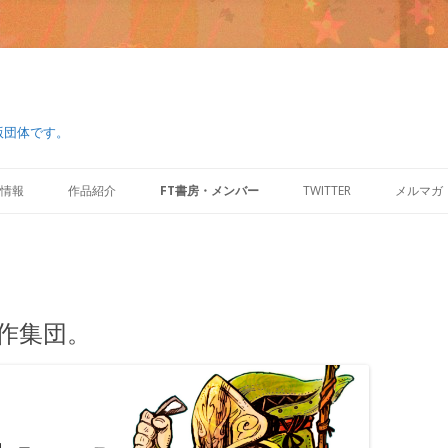
版団体です。
コ
ン
情報
作品紹介
FT書房・メンバー
TWITTER
メルマガ
テ
ン
ツ
へ
ス
キ
ッ
プ
創作集団。