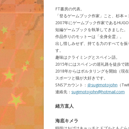
FT書房の代表。
「登るゲームブック作家」こと、杉本＝
2007年にゲームブック作家であるHUGO
短編ゲームブックを執筆してきました。
作品作りのモットーは「全身全霊」。
出し惜しみせず、持てる力のすべてを振
す。
趣味はクライミングとスペイン語。
2015年にはスペインの巡礼路を徒歩で踏
2018年からはボルタリングを開始（現在
スポーツと猫が大好きです。
SNSアカウント：
＠sugimotojohn
（Twi
連絡先：
sugimotojohn@hotmail.com
緒方直人
海底キメラ
特技はおばけキャッチとドブルともぐら