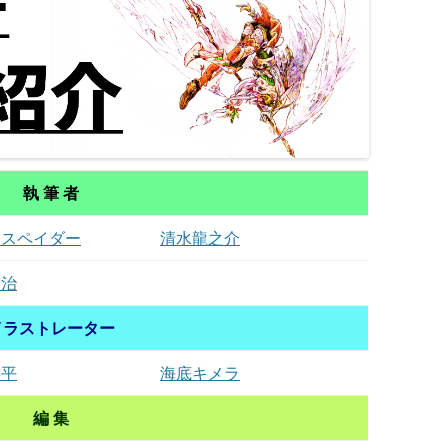
執 筆 者
・スペイダー
清水龍之介
賢治
イラストレーター
将平
海底キメラ
編 集