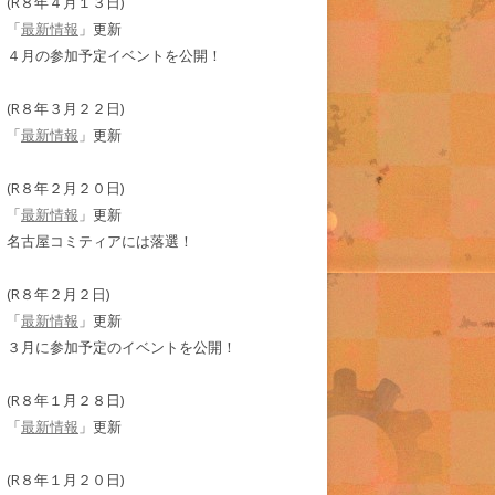
(R８年４月１３日)
「
最新情報
」更新
４月の参加予定イベントを公開！
(R８年３月２２日)
「
最新情報
」更新
(R８年２月２０日)
「
最新情報
」更新
名古屋コミティアには落選！
(R８年２月２日)
「
最新情報
」更新
３月に参加予定のイベントを公開！
(R８年１月２８日)
「
最新情報
」更新
(R８年１月２０日)