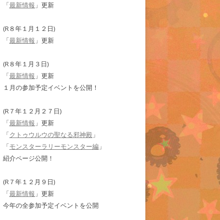
「
最新情報
」更新
(R８年１月１２日)
「
最新情報
」更新
(R８年１月３日)
「
最新情報
」更新
１月の参加予定イベントを公開！
(R７年１２月２７日)
「
最新情報
」更新
「
クトゥウルウの聖なる邪神殿
」
「
モンスターラリーモンスター編
」
紹介ページ公開！
(R７年１２月９日)
「
最新情報
」更新
今年の全参加予定イベントを公開