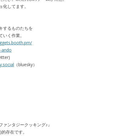
ョ化してます。
キするものたちを
ていく作業。
uggets.booth.pm/
i-ando
tter)
y.social
（bluesky）
ファンタジークッキング♪』
)的存在です。