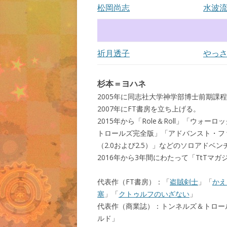
松岡尚志
水波
祈月透子
やっ
杉本＝ヨハネ
2005年に同志社大学神学部博士前期課
2007年にFT書房を立ち上げる。
2015年から「Role＆Roll」「ウ
トロールズ完全版」「アドバンスト・フ
（2.0および2.5）」などのソロアドベ
2016年から3年間にわたって「TtT
代表作（FT書房）：「
盗賊剣士
」「
かえ
塞
」「
クトゥルフのいざない
」
代表作（商業誌）：トンネルズ＆トロール
ルド」