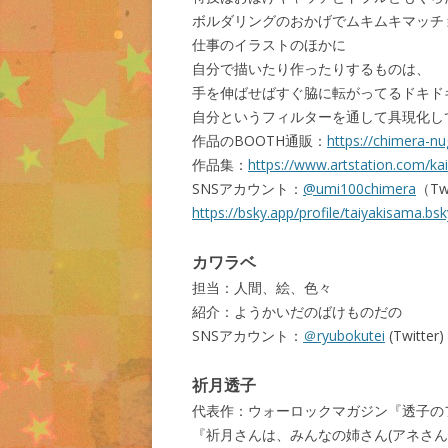
ボルダリングのおかげでムキムキマッチ
仕事のイラストのほかに
自分で描いたり作ったりするものは、
手を伸ばせばすぐ脇に転がってるドキド
自分というフィルターを通して具現化し
作品のBOOTH通販：
https://chimera-n
作品集：
https://www.artstation.com/ka
SNSアカウント：
@umi100chimera
（Twi
https://bsky.app/profile/taiyakisama.bsk
カワラベ
担当：人間、絵、色々
紹介：ようかいだのばけものだの
SNSアカウント：
＠ryubokutei
(Twitter)
祈月透子
代表作：ウォーロックマガジン『透子の
『祈月さんは、みんなの姉さん(アネさん