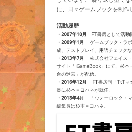
に、日々ゲームブックを制作
活動履歴
・2007年10月
FT書房として活動
・2009年1月
ゲームブック・ラボR
成、テストプレイ、用語チェックな
・2013年7月
株式会社フェイス・ワ
サイト「iGameBook」にて、
台の迷宮」が配信。
・2016年12月
FT書房刊「TtTマガ
長に杉本＝ヨハネが就任。
・2018年4月
「ウォーロック・マガ
編集長は杉本＝ヨハネ。