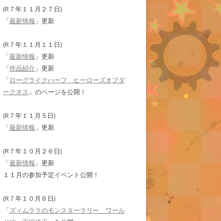
(R７年１１月２７日)
「
最新情報
」更新
(R７年１１月１１日)
「
最新情報
」更新
「
作品紹介
」更新
「
ローグライクハーフ ヒーローズオブダ
ークネス
」のページを公開！
(R７年１１月５日)
「
最新情報
」更新
(R７年１０月２６日)
「
最新情報
」更新
１１月の参加予定イベント公開！
(R７年１０月６日)
「
ズィムララのモンスターラリー ワール