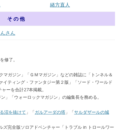
流
緒方直人
そ の 他
さんさん
程を修了。
ォーロックマガジン」「ＧＭマガジン」などの雑誌に「トンネル＆
ァイティング・ファンタジー第２版」「ソード・ワールド
ンチャーを合計27本掲載。
マガジン」「ウォーロックマガジン」の編集長を務める。
る沼を抜けて
」「
ガルアーダの塔
」「
サルダザールの城
ズ完全版ソロアドベンチャー「トラブル in トロールワー