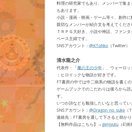
料理の研究家でもあり、メンバーで集ま
もあります。
小説・漫画・映画・ゲーム等々、創作に
親切なメンバーが紹介文を考えてくださ
ＴＲＰＧ大好き、小説や神話、ファンタ
ペース主婦です。
SNSアカウント：
@KTohko
（Twitter）
清水龍之介
代表作：「
魔の王の少年
」、ウォーロッ
：ヒロイックな物語が好きです。
FT書房の中では中二病系の物語を書く
ゲームブックでのこだわりは後ろから読
す。
いつか詩なども勉強したいなと思ってい
SNSアカウント：
@Dragon_no_suke
（T
連絡先：FT書房を通して下さると助か
【無料作品はこちら】→
genjyutu
（幻術