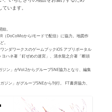
しています。
開始。
（DoCoMoからiモードで配信）に協力。
地図作
ど。
ンダワークスのゲームブックiOS アプリポータル
杉本＝ヨハネ著「釘ぜめの迷宮」、清水龍之介著「断頭
ジン」がVol.2からグループSNE協力となり、編集
ジン」がグループSNEから刊行。 FT書房協力、