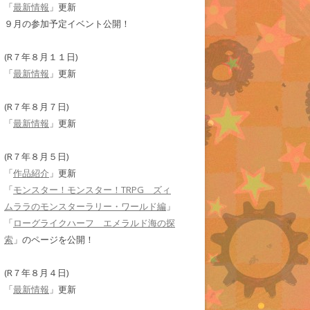
「
最新情報
」更新
９月の参加予定イベント公開！
(R７年８月１１日)
「
最新情報
」更新
(R７年８月７日)
「
最新情報
」更新
(R７年８月５日)
「
作品紹介
」更新
「
モンスター！モンスター！TRPG ズィ
ムララのモンスターラリー・ワールド編
」
「
ローグライクハーフ エメラルド海の探
索
」のページを公開！
(R７年８月４日)
「
最新情報
」更新