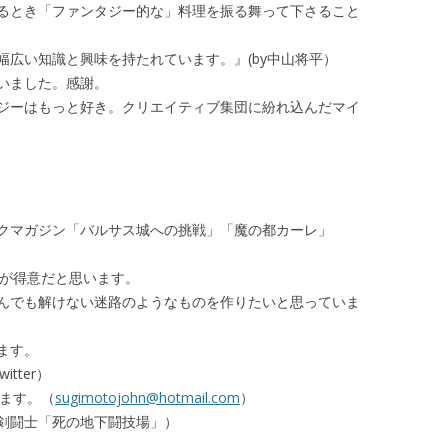
るとき「ファンタジー的な」料理を振る舞って下さること
幅広い知識と興味を持たれています。』(by中山将平）
いました。感謝。
ジーはもっと好き。クリエイティブ集団に紛れ込んだマイ
クマガジン「バルサス城への挑戦」「魔の都カーレ」
のが得意だと思います。
んでも解けない迷路のようなものを作りたいと思っていま
ます。
witter）
ります。（
sugimotojohn@hotmail.com
）
剣闘士「死の地下闘技場」）