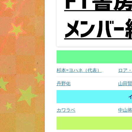
杉本=ヨハネ（代表）
ロア
丹野佑
山田
カワラベ
中山