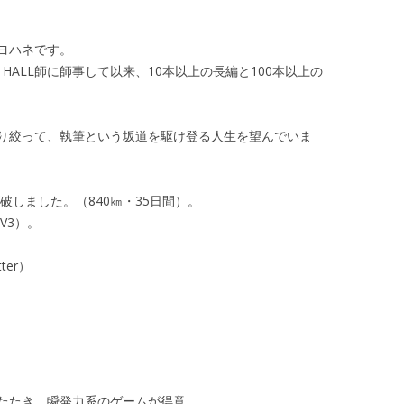
ヨハネです。
 HALL師に師事して以来、10本以上の長編と100本以上の
り絞って、執筆という坂道を駆け登る人生を望んでいま
破しました。（840㎞・35日間）。
V3）。
tter）
たたき。瞬発力系のゲームが得意。