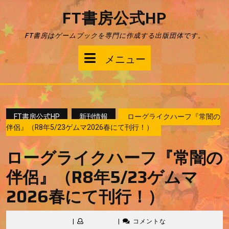
コ
FT書房公式HP
ン
テ
FT書房はゲームブックを専門に作成する出版団体です。
ン
ツ
メ
メニュー
へ
ス
ニ
キ
ッ
ュ
プ
FT書房公式HP
新刊情報
ローグライクハーフ『常闇の
ー
伴侶』（R8年5/23ゲムマ2026春にて刊行！）
ローグライクハーフ『常闇の
伴侶』（R8年5/23ゲムマ
2026春にて刊行！）
|
|
コメントな