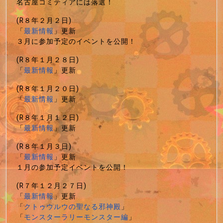
名古屋コミティアには落選！
(R８年２月２日)
「
最新情報
」更新
３月に参加予定のイベントを公開！
(R８年１月２８日)
「
最新情報
」更新
(R８年１月２０日)
「
最新情報
」更新
(R８年１月１２日)
「
最新情報
」更新
(R８年１月３日)
「
最新情報
」更新
１月の参加予定イベントを公開！
(R７年１２月２７日)
「
最新情報
」更新
「
クトゥウルウの聖なる邪神殿
」
「
モンスターラリーモンスター編
」