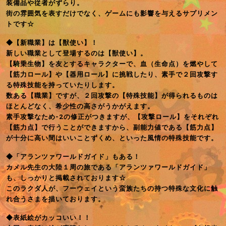
装備品や従者がずらり。
街の雰囲気を表すだけでなく、ゲームにも影響を与えるサプリメン
トです☆
◆【新職業】は【獣使い】！
新しい職業として登場するのは【獣使い】。
【騎乗生物】を友とするキャラクターで、血（生命点）を燃やして
【筋力ロール】や【器用ロール】に挑戦したり、素手で２回攻撃す
る特殊技能を持っていたりします。
数ある【職業】ですが、２回攻撃の【特殊技能】が得られるものは
ほとんどなく、希少性の高さがうかがえます。
素手攻撃なため-2の修正がつきますが、【攻撃ロール】をそれぞれ
【筋力点】で行うことができますから、副能力値である【筋力点】
が十分に高い間はいいことずくめ、といった風情の特殊技能です。
◆「アランツァワールドガイド」もある！
カメル先生の大陸１周の旅である「アランツァワールドガイド」
も、しっかりと掲載されております☆
このラクダ人が、フーウェイという蛮族たちの持つ特殊な文化に触
れ合うさまを描いております。
◆表紙絵がカッコいい！！