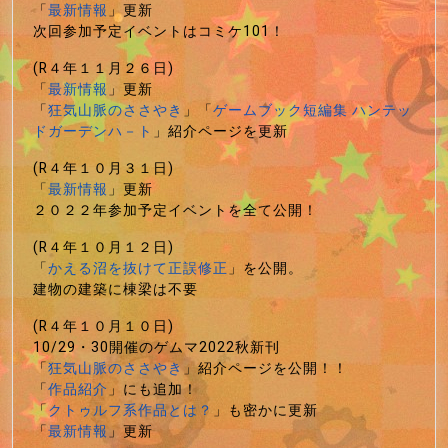
「
最新情報
」更新
次回参加予定イベントはコミケ101！
(R４年１１月２６日)
「
最新情報
」更新
「
狂気山脈のささやき
」「
ゲームブック短編集 ハンテッ
ドガーデンハ－ト
」紹介ページを更新
(R４年１０月３１日)
「
最新情報
」更新
２０２２年参加予定イベントを全て公開！
(R４年１０月１２日)
「
かえる沼を抜けて正誤修正
」を公開。
建物の建築に棟梁は不要
(R４年１０月１０日)
10/29・30開催のゲムマ2022秋新刊
「
狂気山脈のささやき
」紹介ページを公開！！
「
作品紹介
」にも追加！
「
クトゥルフ系作品とは？
」も密かに更新
「
最新情報
」更新