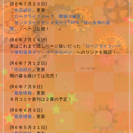
(R６年７月２０日)
「
作品紹介
」更新
「
ローグライクハーフ 廃城の秘宝
」
「
モンスター！モンスター！TRPG『猫の女神の冒
険』
」ページ公開！
(R６年７月１４日)
実はこれまで隠しページ扱いだった「
ローグライクハー
フ便利道具ダウンロードページ
」へのリンクを開設！
(R６年７月１２日)
「
作品紹介
」更新
闇の森を抜けては完売！
(R６年７月９日)
「
最新情報
」更新
８月コミケ新刊は２冊の予定！
(R６年６月３日)
「
最新情報
」更新
(R６年５月３１日)