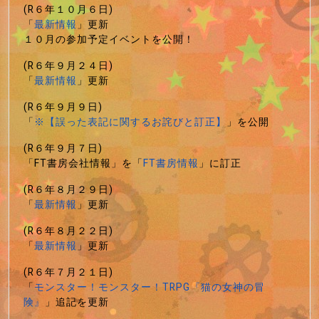
(R６年１０月６日)
「
最新情報
」更新
１０月の参加予定イベントを公開！
(R６年９月２４日)
「
最新情報
」更新
(R６年９月９日)
「
※【誤った表記に関するお詫びと訂正】
」を公開
(R６年９月７日)
「FT書房会社情報」を「
FT書房情報
」に訂正
(R６年８月２９日)
「
最新情報
」更新
(R６年８月２２日)
「
最新情報
」更新
(R６年７月２１日)
「
モンスター！モンスター！TRPG『猫の女神の冒
険』
」追記を更新