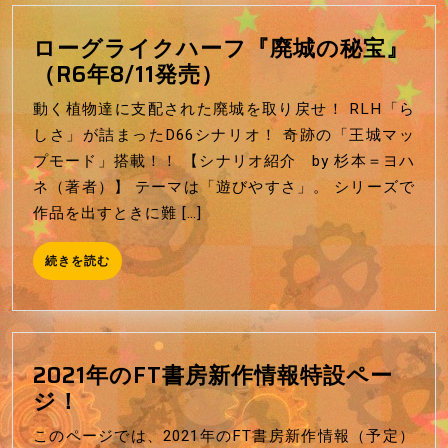
ラ
む
イ
ローグライクハーフ『廃城の秘宝』
ク
ロ
（R6年8/11発売）
ハ
ー
ー
動く植物達に支配された廃城を取り戻せ！ RLH「ら
グ
フ)
しさ」が詰まったD66シナリオ！ 奇跡の「王城マッ
ラ
プモード」搭載！！ 【シナリオ紹介 by 杉本＝ヨハ
イ
ネ（著者）】 テーマは「遊びやすさ」。 シリーズで
ク
作品を出すときに難 […]
ハ
ー
続
続きを読む
フ
き
を
『廃
読
城
む
の
2021年のFT書房新作情報特設ペー
秘
2021
ジ！
宝』
年
（R6
このページでは、2021年のFT書房新作情報（予定）