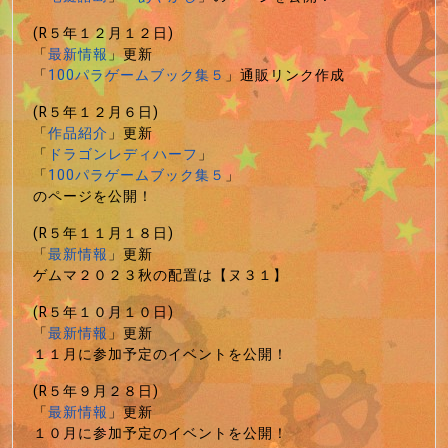
(R５年１２月１２日)
「
最新情報
」更新
「
100パラゲームブック集５
」通販リンク作成
(R５年１２月６日)
「
作品紹介
」更新
「
ドラゴンレディハーフ
」
「
100パラゲームブック集５
」
のページを公開！
(R５年１１月１８日)
「
最新情報
」更新
ゲムマ２０２３秋の配置は【ヌ３１】
(R５年１０月１０日)
「
最新情報
」更新
１１月に参加予定のイベントを公開！
(R５年９月２８日)
「
最新情報
」更新
１０月に参加予定のイベントを公開！