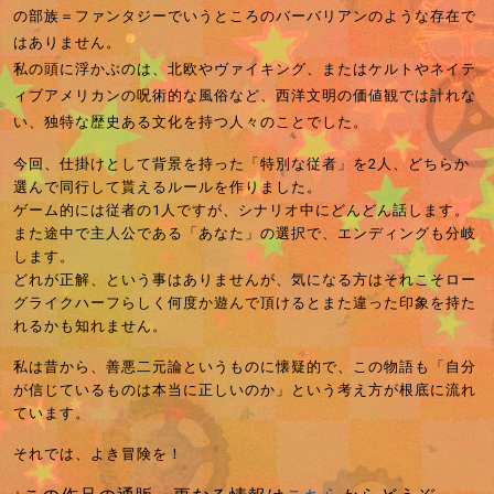
の部族＝ファンタジーでいうところのバーバリアンのような存在で
はありません。
私の頭に浮かぶのは、北欧やヴァイキング、またはケルトやネイテ
ィブアメリカンの呪術的な風俗など、西洋文明の価値観では計れな
い、独特な歴史ある文化を持つ人々のことでした。
今回、仕掛けとして背景を持った「特別な従者」を2人、どちらか
選んで同行して貰えるルールを作りました。
ゲーム的には従者の1人ですが、シナリオ中にどんどん話します。
また途中で主人公である「あなた」の選択で、エンディングも分岐
します。
どれが正解、という事はありませんが、気になる方はそれこそロー
グライクハーフらしく何度か遊んで頂けるとまた違った印象を持た
れるかも知れません。
私は昔から、善悪二元論というものに懐疑的で、この物語も「自分
が信じているものは本当に正しいのか」という考え方が根底に流れ
ています。
それでは、よき冒険を！