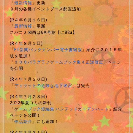
「
最新情報
」更新
９月の各種イベントブース配置追加
(R４年８月１６日)
「
最新情報
」更新
スパコミ関西は6A号館【に82a】
(R４年８月１日)
「
FT新聞バックナンバー電子書籍版
」紹介に２０１５年
版を追加！
「
１００パラグラフゲームブック集４正誤修正
」ページ
を公開
(R４年７月３０日)
「
ディラットの危険な地下迷宮
」は完売！
(R４年７月２８日)
2022年夏コミの新刊
「
ゲームブック短編集 ハンテッドガーデンハ－ト
」紹介
ページを公開！！
「
作品紹介
」にも追加！
(R４年７月２１日)