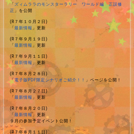
「
ズィムララのモンスターラリー ワールド編 正誤修
正
」を公開
(R７年１０月２日)
「
最新情報
」更新
(R７年９月１９日)
「
最新情報
」更新
(R７年９月１１日)
「
最新情報
」更新
(R７年８月２８日)
「
電子版PDF限定シナリオご紹介！！
」ページを公開！
(R７年８月２７日)
「
最新情報
」更新
(R７年８月２０日)
「
最新情報
」更新
９月の参加予定イベント公開！
(R７年８月１１日)