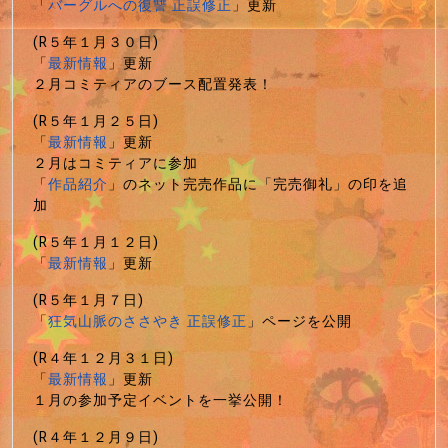
「
バーグルへの復讐 正誤修正
」更新
(R５年１月３０日)
「
最新情報
」更新
２月コミティアのブース配置発表！
(R５年１月２５日)
「
最新情報
」更新
２月はコミティアに参加
「
作品紹介
」のネット完売作品に「完売御礼」の印を追
加
(R５年１月１２日)
「
最新情報
」更新
(R５年１月７日)
「
狂気山脈のささやき 正誤修正
」ページを公開
(R４年１２月３１日)
「
最新情報
」更新
１月の参加予定イベントを一挙公開！
(R４年１２月９日)