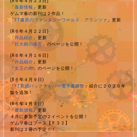
(R６年４月２３日)
「
最新情報
」更新
ゲムマ春の新刊は２作品！
「
FT書房のファンタジーワールド アランツァ
」更新
(R６年４月２２日)
「
作品紹介
」更新
「
巨大樹の迷宮
」のページを公開！
(R６年４月１６日)
「
作品紹介
」更新
「
女王の肉
」のページを公開！
(R６年４月９日)
「
FT新聞バックナンバー電子書籍版
」紹介に２０２０年
版を追加！
(R６年４月３日)
「
最新情報
」更新
４月に参加予定の２イベントを公開！
ゲムマ春はブース【Ｆ３２】
新刊は２冊の予定！！