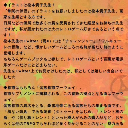
◆イラストは松本貴子先生！
『常闇の伴侶』のイラストをお願いしましたのは松本貴子先生、画
家を生業とする方です。
日展などの個展で数多くの賞を受賞されてきた経歴をお持ちの先生
ですが、私が惹かれたのは大のレトロゲーム好きであるという点で
す！
松本先生のTwitter（現X）には「チャレンジャー」「ワルキュー
レの冒険」など、懐かしいゲームどころの名前が当たり前のように
登場します。
もちろんゲームブックもご存じで、レトロゲームという言葉が電源
系ゲームだけにとどまらない。
先生をTwitter上でお見かけしたのは、私としては嬉しい出会いで
した☆
◆都市はもちろん「蛮族都市フーウェイ」。
都市サプリメントに掲載される、この冒険の拠点となる街はフーウ
ェイ。
蛮族都市の異名をとる、豪雪地帯にある蛮族たちの集まる街です。
「着ない防具」である刺青（タトゥー）をはじめ、「トレント樫の
盾」や〈切り株トレント〉といった樹人がらみの購入品など、おそ
らくは他のTRPGでもそれほど多く見かけることのない、魅力ある