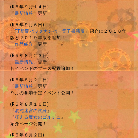
(R５年９月１４日)
「
最新情報
」更新
(R５年９月６日)
「
FT新聞バックナンバー電子書籍版
」紹介に２０１８年
版と２０１９年版を追加！
「
作品紹介
」更新
(R５年８月２３日)
「
最新情報
」更新
各イベントのブース配置追加！
(R５年８月２１日)
「
最新情報
」更新
９月の参加予定イベント公開！
(R５年８月１０日)
『
混沌迷宮の試練
』
『
狂える魔女のゴルジュ
』
紹介ページ公開！
(R５年８月２日)