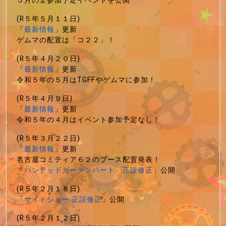
５月の全参加予定イベントを公開
(R５年５月１１日)
「
最新情報
」更新
ゲムマの配置は「コ２２」！
(R５年４月２０日)
「
最新情報
」更新
令和５年の５月はTGFFやゲムマに参加！
(R５年４月９日)
「
最新情報
」更新
令和５年の４月はイベント参加予定なし！
(R５年３月２２日)
「
最新情報
」更新
名古屋コミティア６２のブース配置発表！
「
ハンテッドガーデンハート 正誤修正
」公開
(R５年２月１８日)
「
サイドショー 正誤修正
」公開
(R５年２月１２日)