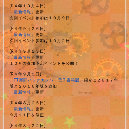
(R４年１０月４日)
「
最新情報
」更新
次回イベント参加は１０月９日
(R４年９月２６日)
「
最新情報
」更新
次回イベント参加は１０月２日
(R４年９月１３日)
「
最新情報
」更新
１０月の参加予定イベントを公開！
(R４年９月１日)
「
FT新聞バックナンバー電子書籍版
」紹介に２０１７年
版と２０１６年版を追加！
「
最新情報
」更新
(R４年８月２５日)
「
最新情報
」更新
９月１１日を修正
(R４年８月２２日)