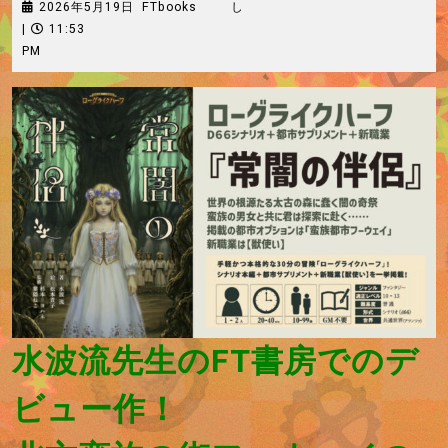
2026
FTbooks
2026年5月19日
FTbooks
し
年
|
11:53
5
PM
月
19
日
水波流先生のFT書房でのデ
ビュー作！