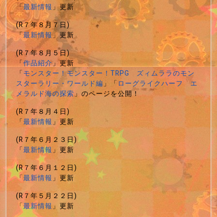
「
最新情報
」更新
(R７年８月７日)
「
最新情報
」更新
(R７年８月５日)
「
作品紹介
」更新
「
モンスター！モンスター！TRPG ズィムララのモン
スターラリー・ワールド編
」「
ローグライクハーフ エ
メラルド海の探索
」のページを公開！
(R７年８月４日)
「
最新情報
」更新
(R７年６月２３日)
「
最新情報
」更新
(R７年６月１２日)
「
最新情報
」更新
(R７年５月２２日)
「
最新情報
」更新