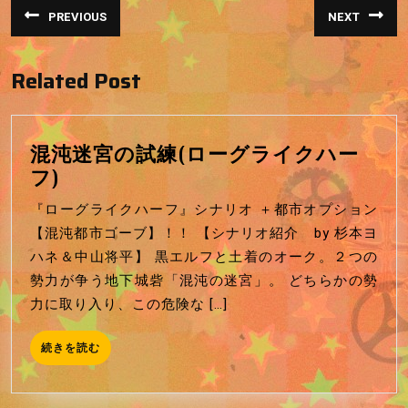
投
PREVIOUS
NEXT
稿
前
次
の
の
投
投
ナ
稿:
稿:
Related Post
ビ
ゲ
ー
混沌迷宮の試練(ローグライクハー
シ
混
フ)
ョ
沌
『ローグライクハーフ』シナリオ ＋都市オプション
ン
迷
【混沌都市ゴーブ】！！ 【シナリオ紹介 by 杉本ヨ
宮
ハネ＆中山将平】 黒エルフと土着のオーク。２つの
の
勢力が争う地下城砦「混沌の迷宮」。 どちらかの勢
試
力に取り入り、この危険な […]
練
(ロ
続
続きを読む
ー
き
を
グ
読