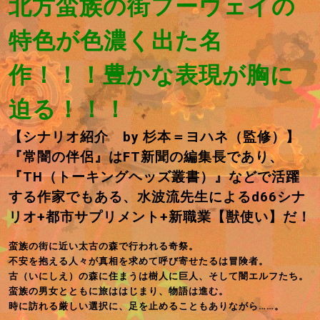
北方蛮族の街フーウェイの
特色が色濃く出た名
作！！！豊かな表現が胸に
迫る！！！
【シナリオ
紹介 by 杉本＝ヨハネ（監修）】
『常闇の伴侶』はFT新聞の編集長であり、
『TH（トーキングヘッズ叢書）』などで活躍
する作家でもある、水波流先生によるd66シナ
リオ+都市サプリメント+新職業【獣使い】だ！
蛮族の街に近い太古の森で行われる奇祭。
不安を抱える人々が真相を求めて呼び寄せたるは冒険者。
古（いにしえ）の森に住まうは樹人に巨人、そして闇エルフたち。
蛮族の男女とともに旅ははじまり、物語は進む。
時に訪れる厳しい選択に、足を止めることもありながら……。