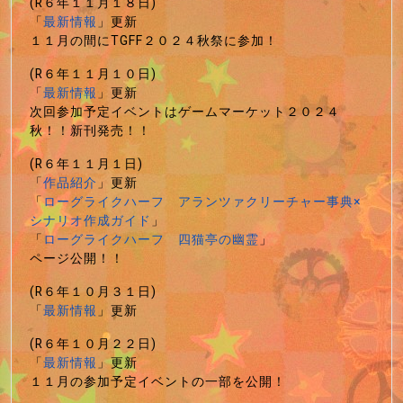
(R６年１１月１８日)
「
最新情報
」更新
１１月の間にTGFF２０２４秋祭に参加！
(R６年１１月１０日)
「
最新情報
」更新
次回参加予定イベントはゲームマーケット２０２４
秋！！新刊発売！！
(R６年１１月１日)
「
作品紹介
」更新
「
ローグライクハーフ アランツァクリーチャー事典×
シナリオ作成ガイド
」
「
ローグライクハーフ 四猫亭の幽霊
」
ページ公開！！
(R６年１０月３１日)
「
最新情報
」更新
(R６年１０月２２日)
「
最新情報
」更新
１１月の参加予定イベントの一部を公開！