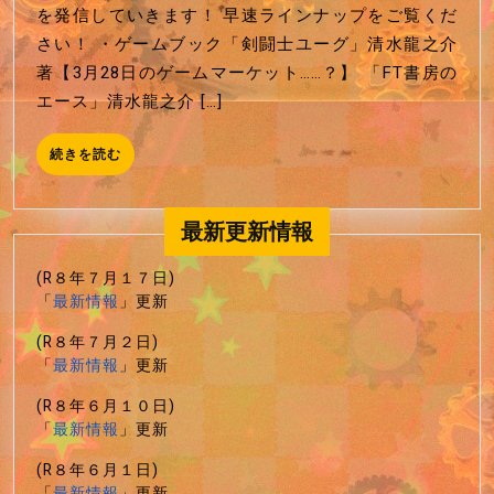
の
年
を発信していきます！ 早速ラインナップをご覧くだ
FT
8/11
さい！ ・ゲームブック「剣闘士ユーグ」清水龍之介
書
発
著【3月28日のゲームマーケット……？】 「FT書房の
房
売）
エース」清水龍之介 […]
新
作
続
続きを読む
情
き
を
報
読
最新更新情報
特
む
設
(R８年７月１７日)
ペ
「
最新情報
」更新
ー
ジ！
(R８年７月２日)
「
最新情報
」更新
(R８年６月１０日)
「
最新情報
」更新
(R８年６月１日)
「
最新情報
」更新