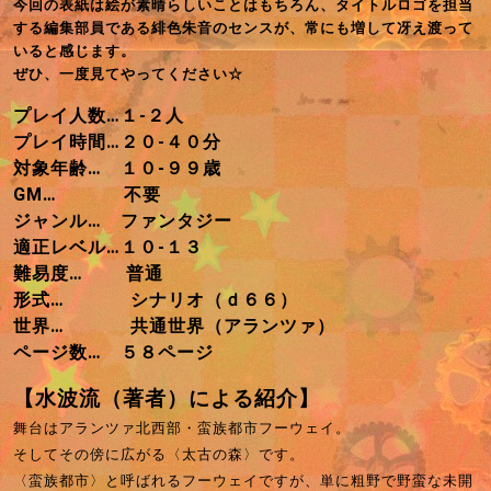
今回の表紙は絵が素晴らしいことはもちろん、タイトルロゴを担当
する編集部員である緋色朱音のセンスが、常にも増して冴え渡って
いると感じます。
ぜひ、一度見てやってください☆
プレイ人数…
１-２人
プレイ時間…２０-４０分
対象年齢… １０-９９歳
GM… 不要
ジャンル…
ファンタジー
適正レベル…１０-１３
難易度… 普通
形式… シナリオ（ｄ６６）
世界… 共通世界（アランツァ）
ページ数… ５８ページ
【水波流（著者）
による紹介】
舞台はアランツァ北西部・蛮族都市フーウェイ。
そしてその傍に広がる〈太古の森〉です。
〈蛮族都市〉と呼ばれるフーウェイですが、単に粗野で野蛮な未開