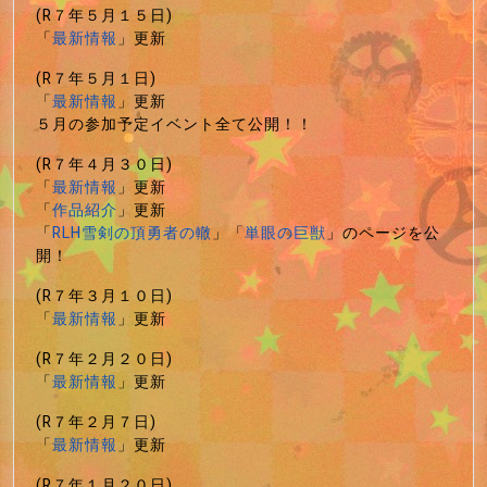
(R７年５月１５日)
「
最新情報
」更新
(R７年５月１日)
「
最新情報
」更新
５月の参加予定イベント全て公開！！
(R７年４月３０日)
「
最新情報
」更新
「
作品紹介
」更新
「
RLH雪剣の頂勇者の轍
」「
単眼の巨獣
」のページを公
開！
(R７年３月１０日)
「
最新情報
」更新
(R７年２月２０日)
「
最新情報
」更新
(R７年２月７日)
「
最新情報
」更新
(R７年１月２０日)