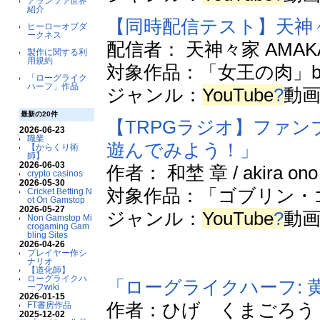
アランツァ世界
紹介
【同時配信テスト】天神々
ヒーローオブダ
ークネス
配信者： 天神々家 AMAKAM
製作に関する利
用規約
対象作品：「女王の肉」b
「ローグライク
ハーフ」作品
ジャンル：
YouTube
?
動
最新の20件
【TRPGラジオ】ファン
2026-06-23
職業
遊んでみよう！」
【からくり術
師】
2026-06-03
作者： 和埜 章 / akira ono
crypto casinos
2026-05-30
対象作品：「ゴブリン・ゴブ
Cricket Betting N
ot On Gamstop
2026-05-27
ジャンル：
YouTube
?
動
Non Gamstop Mi
crogaming Gam
bling Sites
2026-04-26
プレイヤー作シ
ナリオ
【道化師】
ローグライクハ
「ローグライクハーフ: 
ーフwiki
2026-01-15
作者：ひげ くまごろう
FT書房作品
2025-12-02