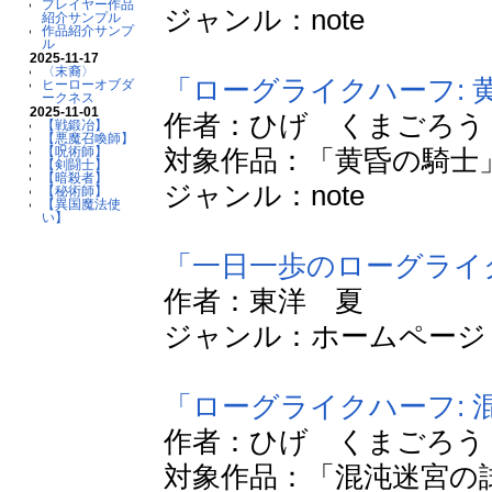
プレイヤー作品
ジャンル：note
紹介サンプル
作品紹介サンプ
ル
2025-11-17
〈末裔〉
「ローグライクハーフ: 
ヒーローオブダ
ークネス
2025-11-01
作者：ひげ くまごろう
【戦鍛冶】
【悪魔召喚師】
【呪術師】
対象作品：「黄昏の騎士」
【剣闘士】
【暗殺者】
ジャンル：note
【秘術師】
【異国魔法使
い】
「一日一歩のローグライク
作者：東洋 夏
ジャンル：ホームページ
「ローグライクハーフ: 
作者：ひげ くまごろう
対象作品：「混沌迷宮の試