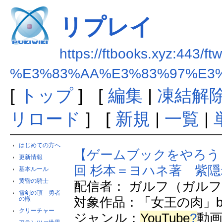
リプレイ
https://ftbooks.xyz:443/ft
%E3%83%AA%E3%83%97%E3
[
トップ
] [
編集
|
凍結解
リロード
] [
新規
|
一覧
|
はじめての方へ
【ゲームブックをやろう
更新情報
回 杉本＝ヨハネ著 紫隠
基本ルール
黄昏の騎士
配信者： ガルフ（ガル
雪剣の頂 勇者
対象作品：「女王の肉」b
の轍
クリーチャー
ジャンル：
YouTube
?
動