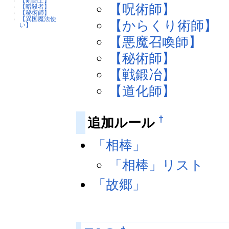
【剣闘士】
【呪術師】
【暗殺者】
【秘術師】
【異国魔法使
【からくり術師】
い】
【悪魔召喚師】
【秘術師】
【戦鍛冶】
【道化師】
†
追加ルール
「相棒」
「相棒」リスト
「故郷」