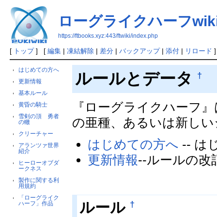
ローグライクハーフwik
https://ftbooks.xyz:443/ftwiki/index.php
[
トップ
] [
編集
|
凍結解除
|
差分
|
バックアップ
|
添付
|
リロード
]
はじめての方へ
ルールとデータ
†
更新情報
基本ルール
『ローグライクハーフ』
黄昏の騎士
雪剣の頂 勇者
の亜種、あるいは新しい
の轍
クリーチャー
はじめての方へ
-- 
アランツァ世界
紹介
更新情報
--ルールの改
ヒーローオブダ
ークネス
製作に関する利
用規約
「ローグライク
†
ルール
ハーフ」作品