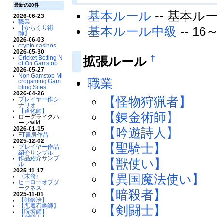
最新の20件
基本ルール
-- 基本
2026-06-23
職業
【からくり術
基本ルール中級
-- 1
師】
2026-06-03
crypto casinos
2026-05-30
†
Cricket Betting N
拡張ルール
ot On Gamstop
2026-05-27
Non Gamstop Mi
職業
crogaming Gam
bling Sites
2026-04-26
【怪物狩猟者】
プレイヤー作シ
ナリオ
【道化師】
【錬金術師】
ローグライクハ
ーフwiki
2026-01-15
【吟遊詩人】
FT書房作品
2025-12-02
【聖騎士】
プレイヤー作品
紹介サンプル
作品紹介サンプ
【獣使い】
ル
2025-11-17
【異国魔法使い】
〈末裔〉
ヒーローオブダ
ークネス
【暗殺者】
2025-11-01
【戦鍛冶】
【悪魔召喚師】
【剣闘士】
【呪術師】