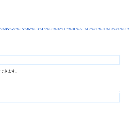
5%85%A8%E5%8A%9B%E9%98%B2%E5%BE%A1%E3%80%91%E3%80%90
ができます。
↑