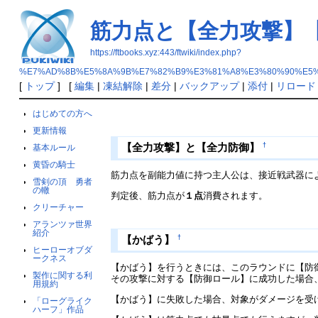
筋力点と【全力攻撃】
https://ftbooks.xyz:443/ftwiki/index.php?
%E7%AD%8B%E5%8A%9B%E7%82%B9%E3%81%A8%E3%80%90%E5%
[
トップ
] [
編集
|
凍結解除
|
差分
|
バックアップ
|
添付
|
リロード
はじめての方へ
更新情報
†
【全力攻撃】と【全力防御】
基本ルール
黄昏の騎士
筋力点を副能力値に持つ主人公は、接近戦武器に
雪剣の頂 勇者
の轍
判定後、筋力点が
１点
消費されます。
クリーチャー
アランツァ世界
紹介
†
【かばう】
ヒーローオブダ
ークネス
【かばう】を行うときには、このラウンドに【防
製作に関する利
その攻撃に対する【防御ロール】に成功した場合
用規約
【かばう】に失敗した場合、対象がダメージを受
「ローグライク
ハーフ」作品