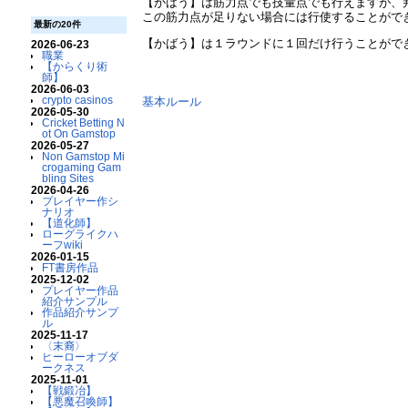
【かばう】は筋力点でも技量点でも行えますが、
この筋力点が足りない場合には行使することがで
最新の20件
【かばう】は１ラウンドに１回だけ行うことがで
2026-06-23
職業
【からくり術
師】
2026-06-03
crypto casinos
基本ルール
2026-05-30
Cricket Betting N
ot On Gamstop
2026-05-27
Non Gamstop Mi
crogaming Gam
bling Sites
2026-04-26
プレイヤー作シ
ナリオ
【道化師】
ローグライクハ
ーフwiki
2026-01-15
FT書房作品
2025-12-02
プレイヤー作品
紹介サンプル
作品紹介サンプ
ル
2025-11-17
〈末裔〉
ヒーローオブダ
ークネス
2025-11-01
【戦鍛冶】
【悪魔召喚師】