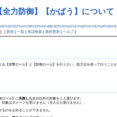
【全力防御】【かばう】について
85%A8%E5%8A%9B%E6%94%BB%E6%92%83%E3%80%91%E3%80%90%E
] [
新規
|
一覧
|
単語検索
|
最終更新
|
ヘルプ
]
よる【攻撃ロール】と【防御ロール】を行うさい、筋力点を使って行うこと
御ロール】に
失敗した
自分以外の対象を１人選びます。
、対象はダメージを受けません（主人公も受けません）。
けるのを止めることができません。