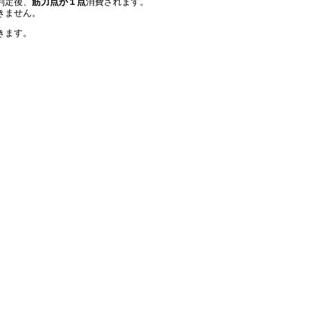
判定後、
筋力点が１点
消費されます。
きません。
きます。