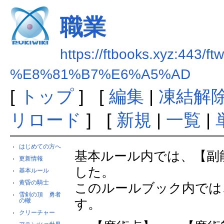
職業
https://ftbooks.xyz:443/ft
%E8%81%B7%E6%A5%AD
[
トップ
] [
編集
|
凍結解
リロード
] [
新規
|
一覧
|
はじめての方へ
基本ルール内では、【副
更新情報
した。
基本ルール
黄昏の騎士
このルールブック内では
雪剣の頂 勇者
す。
の轍
クリーチャー