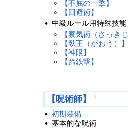
【不屈の一撃】
【回避術】
中級ルール用特殊技能
【察気術（さっき
【臥王（がおう）
【神眼】
【蹄鉄撃】
†
【呪術師】
初期装備
基本的な呪術