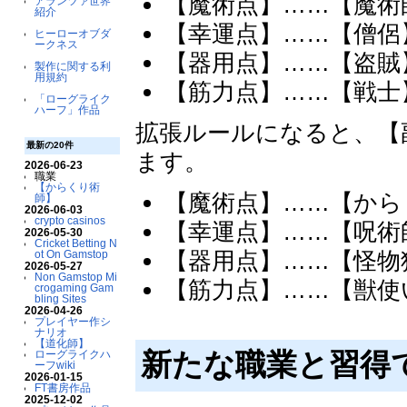
【魔術点】……【魔術
アランツァ世界
紹介
【幸運点】……【僧侶
ヒーローオブダ
ークネス
【器用点】……【盗賊
製作に関する利
用規約
【筋力点】……【戦士
「ローグライク
ハーフ」作品
拡張ルールになると、【
最新の20件
ます。
2026-06-23
職業
【からくり術
【魔術点】……【から
師】
2026-06-03
crypto casinos
【幸運点】……【呪術
2026-05-30
Cricket Betting N
【器用点】……【怪物
ot On Gamstop
2026-05-27
Non Gamstop Mi
【筋力点】……【獣使
crogaming Gam
bling Sites
2026-04-26
プレイヤー作シ
ナリオ
【道化師】
新たな職業と習得
ローグライクハ
ーフwiki
2026-01-15
FT書房作品
2025-12-02