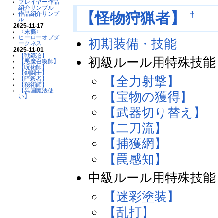
プレイヤー作品
紹介サンプル
†
【怪物狩猟者】
作品紹介サンプ
ル
2025-11-17
〈末裔〉
ヒーローオブダ
初期装備・技能
ークネス
2025-11-01
【戦鍛冶】
初級ルール用特殊技能
【悪魔召喚師】
【呪術師】
【剣闘士】
【全力射撃】
【暗殺者】
【秘術師】
【異国魔法使
【宝物の獲得】
い】
【武器切り替え】
【二刀流】
【捕獲網】
【罠感知】
中級ルール用特殊技能
【迷彩塗装】
【乱打】