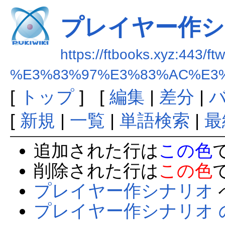
プレイヤー作シ
https://ftbooks.xyz:443/ft
%E3%83%97%E3%83%AC%E3
[
トップ
] [
編集
|
差分
|
[
新規
|
一覧
|
単語検索
|
最
追加された行は
この色
削除された行は
この色
プレイヤー作シナリオ
プレイヤー作シナリオ 