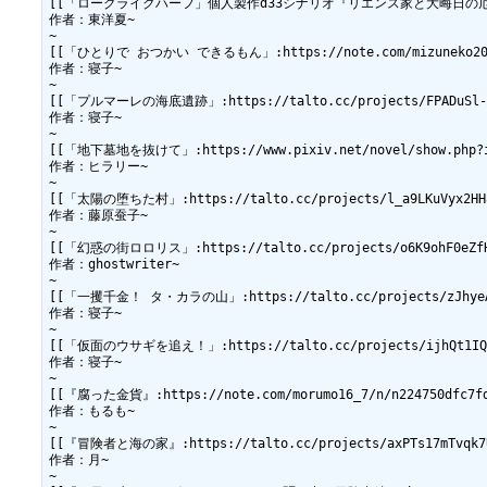
[[「ローグライクハーフ」個人製作d33シナリオ『リエンス家と大晦日の厄』:https://
作者：東洋夏~

~

[[「ひとりで おつかい できるもん」:https://note.com/mizuneko206/n
作者：寝子~

~

[[「プルマーレの海底遺跡」:https://talto.cc/projects/FPADuSl-kr
作者：寝子~

~

[[「地下墓地を抜けて」:https://www.pixiv.net/novel/show.php?id
作者：ヒラリー~

~

[[「太陽の堕ちた村」:https://talto.cc/projects/l_a9LKuVyx2HH8
作者：藤原蚕子~

~

[[「幻惑の街ロロリス」:https://talto.cc/projects/o6K9ohF0eZfHm
作者：ghostwriter~

~

[[「一攫千金！ タ・カラの山」:https://talto.cc/projects/zJhyeAdt
作者：寝子~

~

[[「仮面のウサギを追え！」:https://talto.cc/projects/ijhQt1IQRt
作者：寝子~

~

[[『腐った金貨』:https://note.com/morumo16_7/n/n224750dfc7fd?
作者：もるも~

~

[[『冒険者と海の家』:https://talto.cc/projects/axPTs17mTvqk7U
作者：月~

~
