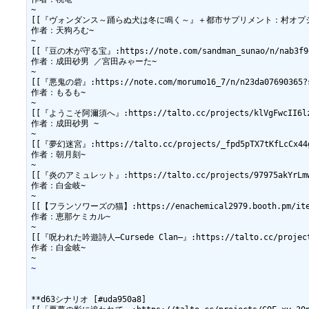
~

[[『ヴォンダンス～踊らぬ犬は冬に鳴く～』＋都市サプリメント：村オプション『はぐれ者の
作者：天狗ろむ~

~

[[『豆の木が守る宝』:https://note.com/sandman_sunao/n/nab3f9e7
作者：成田砂男 ／宮田みゃーた~

~

[[『悪鬼の砦』:https://note.com/morumo16_7/n/n23da07690365?su
作者：もるも~

~

[[『ようこそ阿濔須へ』:https://talto.cc/projects/klVgFwcII6lzZ
作者：成田砂男 ~

~

[[『夢幻迷宮』:https://talto.cc/projects/_fpd5pTX7tKfLcCx44g
作者：朝月刻~

~

[[『炎のアミュレット』:https://talto.cc/projects/97975akYrLmwP
作者：白金岐~

~

[[【フランソワーズの猫】:https://enachemical2979.booth.pm/item
作者：恵那ケミカル~

~

[[『呪われた吟遊詩人―Cursede Clan―』:https://talto.cc/projects/
作者：白金岐~

~
**d63シナリオ [#uda950a8]
