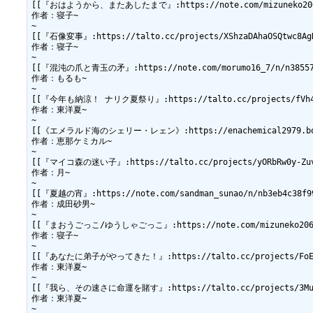
[[『おはようから、またあしたまで』:https://note.com/mizuneko206/n/n
作者：寝子~

~

[[『石像変事』:https://talto.cc/projects/XShzaDAhaOSQtwc8AgN
作者：寝子~

~

[[『混沌の爪と青玉の矛』:https://note.com/morumo16_7/n/n3855743
作者：もるも~

~

[[『今年も納涼！ ナリク夏祭り』:https://talto.cc/projects/fVh44d
作者：東洋夏~

~

[[《エメラルド海のシェリー・レェン》:https://enachemical2979.booth
作者：恵那ケミカル~

~

[[『マイコ森の迷い子』:https://talto.cc/projects/yORbRw0y-Zuvc
作者：月~

~

[[『夏越の宵』:https://note.com/sandman_sunao/n/nb3eb4c38f992
作者：成田砂男~

~

[[『まおうごっこ/ゆうしゃごっこ』:https://note.com/mizuneko206/n/n
作者：寝子~

~

[[『あなたに弟子がやってきた！』:https://talto.cc/projects/FoEKXd
作者：東洋夏~

~

[[『我ら、その速さに命運を賭す』:https://talto.cc/projects/3MuY9F
作者：東洋夏~
