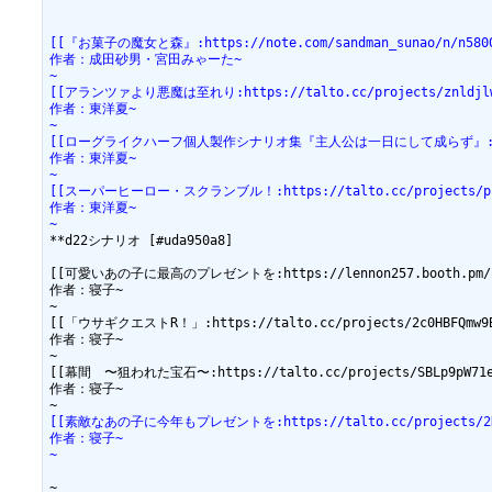
[[『お菓子の魔女と森』:https://note.com/sandman_sunao/n/n5800
作者：成田砂男・宮田みゃーた~
~
[[アランツァより悪魔は至れり:https://talto.cc/projects/znldjlwP
作者：東洋夏~
~
[[ローグライクハーフ個人製作シナリオ集『主人公は一日にして成らず』:https://s
作者：東洋夏~
~
[[スーパーヒーロー・スクランブル！:https://talto.cc/projects/pjea
作者：東洋夏~
~
**d22シナリオ [#uda950a8]

[[可愛いあの子に最高のプレゼントを:https://lennon257.booth.pm/ite
作者：寝子~

~

[[「ウサギクエストR！」:https://talto.cc/projects/2c0HBFQmw9Bz
作者：寝子~

~

[[幕間　〜狙われた宝石〜:https://talto.cc/projects/SBLp9pW71eZ9
作者：寝子~

[[素敵なあの子に今年もプレゼントを:https://talto.cc/projects/2NzS
作者：寝子~
~
~
