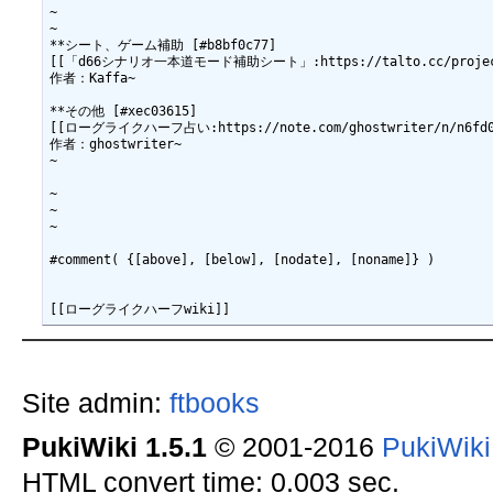
~

~

**シート、ゲーム補助 [#b8bf0c77]

[[「d66シナリオ一本道モード補助シート」:https://talto.cc/projects/
作者：Kaffa~

**その他 [#xec03615]

[[ローグライクハーフ占い:https://note.com/ghostwriter/n/n6fd0c6
作者：ghostwriter~

~

~

~

~

#comment( {[above], [below], [nodate], [noname]} )

Site admin:
ftbooks
PukiWiki 1.5.1
© 2001-2016
PukiWik
HTML convert time: 0.003 sec.