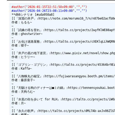
#author("2026-01-15T22:51:50+09:00","","")
#author("2026-04-26T23:08:11+09:00","","")
**d66シナリオ [#uda950a8]

[[「深淵の井戸」:https://note.com/morumo16_7/n/n87be02acfb8e
作者：もるも~

~

[[「試練の塔を登れ」:https://talto.cc/projects/2wyfKlWE88apYs
作者：ghostwriter~

~

[[「お化け迷路屋敷」:https://talto.cc/projects/cXEKlqLLhWQRNF
作者：寝子~

~

[[「井戸の底の地下迷宮」:https://www.pixiv.net/novel/show.php?i
作者：ヒラリー~

~

[[「ゴブリン・ゴブリン」:https://talto.cc/projects/45364br9EzNB
作者：Kaffa~

~

[[『八蜘蛛丸の秘宝』:https://fujiwarasangyou.booth.pm/items/5
作者：藤原蚕子~

~

[[『天駆ける狗のディナーは■ミの鍋』:https://tennensyoukai.booth.p
作者：天狗ろむ~

~

[[『水底の街を歩いて for RLH』:https://talto.cc/projects/iW0a2b
作者：月~

~

[[『永久の歌声』:https://talto.cc/projects/dMi7Ab-axJv06ZlGl
作者：桃竜~
