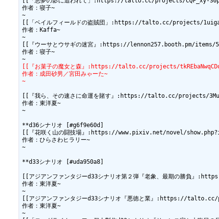
[[「悪夢の影に追われて」:https://talto.cc/projects/CQF_xy-30pVR
作者：寝子~

~

[[「ベイルフィールドの盗賊団」:https://talto.cc/projects/1uiga3_
作者：Kaffa~

~

[[『ウーサとウサギの迷宮』:https://lennon257.booth.pm/items/59
作者：寝子~

[[『お菓子の魔女と森』:https://talto.cc/projects/tkREbaNwqCDq
作者：成田砂男／宮田みゃーた~
~
[[『我ら、その速さに命運を賭す』:https://talto.cc/projects/3MuY9F
作者：東洋夏~

~

**d36シナリオ [#g6f9e60d]

[[『花咲く山の闘技場』:https://www.pixiv.net/novel/show.php?id
作者：ひらさわヒラリー~

~

**d33シナリオ [#uda950a8]

[[アジアンファンタジーd33シナリオ第２弾『老象、最期の勝負』:https://talto.
作者：東洋夏~

~

[[アジアンファンタジーd33シナリオ『悪徳と業』:https://talto.cc/projec
作者：東洋夏~

~
