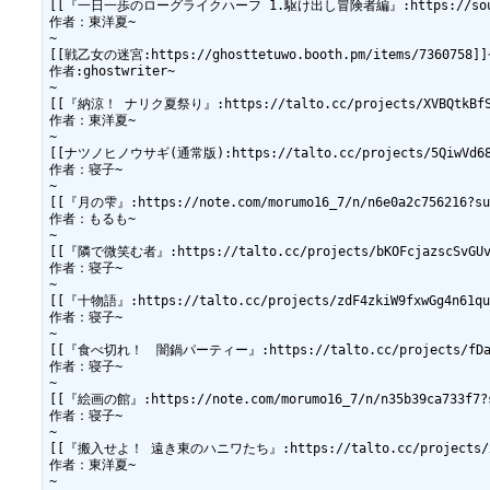
[[『一日一歩のローグライクハーフ 1.駆け出し冒険者編』:https://souyou-ea
作者：東洋夏~

~

[[戦乙女の迷宮:https://ghosttetuwo.booth.pm/items/7360758]]~
作者:ghostwriter~

~

[[『納涼！ ナリク夏祭り』:https://talto.cc/projects/XVBQtkBfSbN
作者：東洋夏~

~

[[ナツノヒノウサギ(通常版):https://talto.cc/projects/5QiwVd68qy
作者：寝子~

~

[[『月の雫』:https://note.com/morumo16_7/n/n6e0a2c756216?sub
作者：もるも~

~

[[『隣で微笑む者』:https://talto.cc/projects/bKOFcjazscSvGUvm
作者：寝子~

~

[[『十物語』:https://talto.cc/projects/zdF4zkiW9fxwGg4n61quy
作者：寝子~

~

[[『食べ切れ！　闇鍋パーティー』:https://talto.cc/projects/fDa4Sm
作者：寝子~

~

[[『絵画の館』:https://note.com/morumo16_7/n/n35b39ca733f7?su
作者：寝子~

~

[[『搬入せよ！ 遠き東のハニワたち』:https://talto.cc/projects/x9UX
作者：東洋夏~

~
