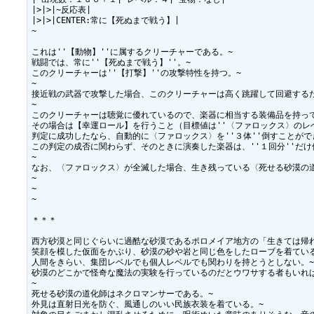
|>|>|~反応表|

|>|>|CENTER:常に【死ぬまで戦う】|

~

これは''【動物】''に属するクリーチャーである。~

戦闘では、常に''【死ぬまで戦う】''。~

このクリーチャーは''【打撃】''の攻撃特性を持つ。~

~

接近戦の武器で攻撃した場合、このクリーチャーは高く跳躍して回避するため
~

このクリーチャーは聴覚に優れているので、楽器に相当する装備品を持って
その場合は【幸運ロール】を行うこと（目標値は''〈ファロックス〉のレベル
判定に成功したなら、自動的に〈ファロックス〉を''３体''倒すことができ
この判定の成否に関わらず、そのときに演奏した楽器は、''１回分''だけ
~

なお、〈ファロックス〉が全滅した場合、生き残っている〈死せる砂漠の道
~

~

~

＊＊＊

西方砂漠と同じぐらいに過酷な砂漠であるポロメイア地方の「生きては帰れ
笑顔を模した仮面をかぶり、砂漠の砂や岩と同じ色をしたローブを着ている
人間をきらい、集団レベルでも個人レベルでも関わりを持とうとしない。~
砂漠のどこかで怪奇な魔法の実験を行っているのだとウワサする者もいれば
~

死せる砂漠の道化師はネクロマンサーである。~

外見は直射日光を防ぐ、風通しのいい民族衣装を着ている。~
