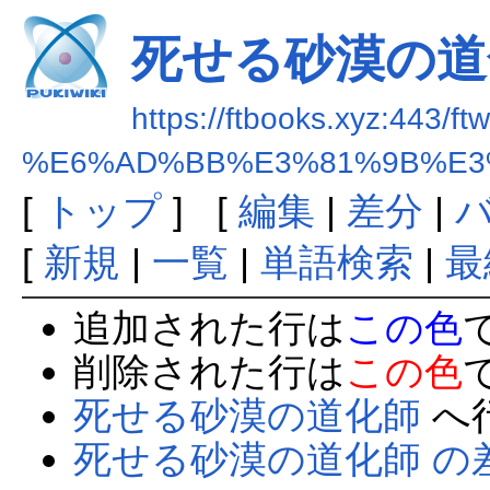
死せる砂漠の道
https://ftbooks.xyz:443/ft
%E6%AD%BB%E3%81%9B%E3
[
トップ
] [
編集
|
差分
|
[
新規
|
一覧
|
単語検索
|
最
追加された行は
この色
削除された行は
この色
死せる砂漠の道化師
へ
死せる砂漠の道化師 の