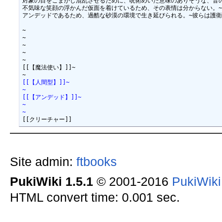
対象の目をごまかし混乱させるために、呪術めいた意味のありそうな、音の
不気味な笑顔の浮かんだ仮面を着けているため、その表情は分からない。~
アンデッドであるため、過酷な砂漠の環境で生き延びられる。~彼らは護衛
~

~

~

~

~

[[【魔法使い】]]~

[[【人間型】]]~
~
[[【アンデッド】]]~
~
~
Site admin:
ftbooks
PukiWiki 1.5.1
© 2001-2016
PukiWik
HTML convert time: 0.001 sec.