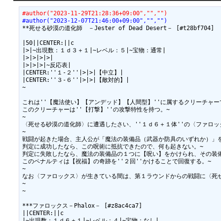
#author("2023-11-29T21:28:36+09:00","","")
#author("2023-12-07T21:46:00+09:00","","")
**死せる砂漠の道化師　－Jester of Dead Desert－ [#t28bf704]

|50||CENTER:||c

|>|~出現数：１ｄ３＋１|~レベル：５|~宝物：通常|

|>|>|>|>|

|>|>|>|~反応表|

|CENTER:''１-２''|>|>|【中立】|

|CENTER:''３-６''|>|>|【敵対的】|

~

これは''【魔法使い】【アンデッド】【人間型】''に属するクリーチャーで
このクリーチャーは''【打撃】''の攻撃特性を持つ。~

~

〈死せる砂漠の道化師〉に遭遇したさい、''１ｄ６＋１体''の〈ファロッ
~

戦闘が起きた場合、主人公が「魔法の装備品（武器か防具のいずれか）」を持
判定に成功したなら、この呪術に抵抗できたので、何も起きない。~

判定に失敗したなら、魔法の装備品の１つに【呪い】をかけられ、その装備
このペナルティは【祝福】の奇跡を''２回''かけることで回復する。~

~

なお〈ファロックス〉が生きている間は、第１ラウンドからの戦闘に〈死せ
~

~

***ファロックス－Phalox－ [#z8ac4ca7]

||CENTER:||c

|~出現数：１ｄ６＋１|~レベル：４|~宝物：なし|
