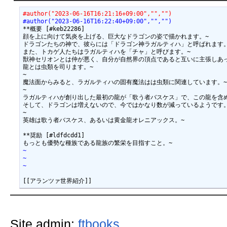
#author("2023-06-16T16:21:16+09:00","","")
#author("2023-06-16T16:22:40+09:00","","")
**概要 [#keb22286]

顔を上に向けて気炎を上げる、巨大なドラゴンの姿で描かれます。~

ドラゴンたちの神で、彼らには「ドラゴン神ラガルティハ」と呼ばれます。
また、トカゲ人たちはラガルティハを「チャ」と呼びます。~

獣神セリオンとは仲が悪く、自分が自然界の頂点であると互いに主張しあっ
龍とは虫類を司ります。~

~

魔法面からみると、ラガルティハの固有魔法はは虫類に関連しています。~
~

ラガルティハが創り出した最初の龍が「歌う者バスケス」で、この龍を含め
そして、ドラゴンは増えないので、今ではかなり数が減っているようです。
~

英雄は歌う者バスケス、あるいは黄金龍オレニアックス。~

**奨励 [#ldfdcdd1]

~
~
~
Site admin:
ftbooks