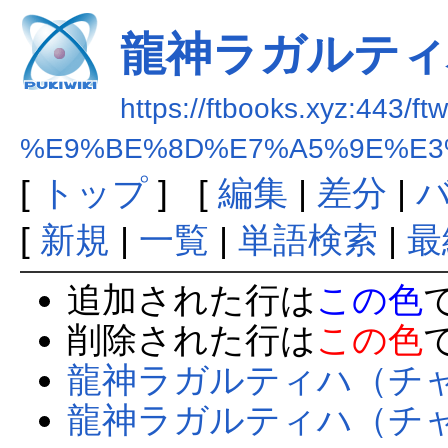
龍神ラガルティ
https://ftbooks.xyz:443/ft
%E9%BE%8D%E7%A5%9E%E3
[
トップ
] [
編集
|
差分
|
[
新規
|
一覧
|
単語検索
|
最
追加された行は
この色
削除された行は
この色
龍神ラガルティハ（チ
龍神ラガルティハ（チャ