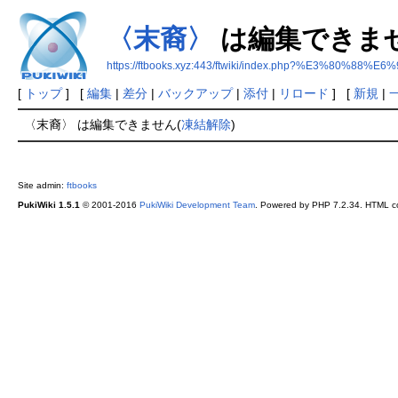
〈末裔〉
は編集できま
https://ftbooks.xyz:443/ftwiki/index.php?%E3%80%
[
トップ
] [
編集
|
差分
|
バックアップ
|
添付
|
リロード
] [
新規
|
〈末裔〉 は編集できません(
凍結解除
)
Site admin:
ftbooks
PukiWiki 1.5.1
© 2001-2016
PukiWiki Development Team
. Powered by PHP 7.2.34. HTML co