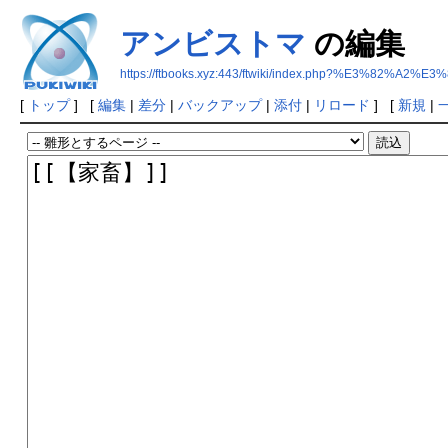
アンビストマ
の編集
https://ftbooks.xyz:443/ftwiki/index.php?%E3%8
[
トップ
] [
編集
|
差分
|
バックアップ
|
添付
|
リロード
] [
新規
|