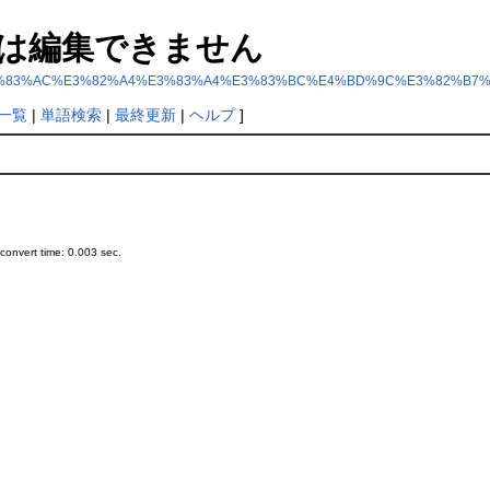
は編集できません
E3%83%97%E3%83%AC%E3%82%A4%E3%83%A4%E3%83%BC%E4%BD%9C%E3%82
一覧
|
単語検索
|
最終更新
|
ヘルプ
]
onvert time: 0.003 sec.