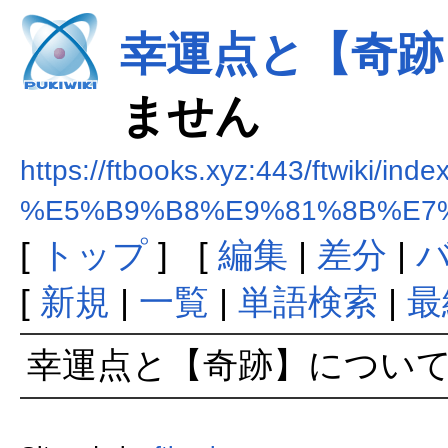
幸運点と【奇跡
ません
https://ftbooks.xyz:443/ftwiki/ind
%E5%B9%B8%E9%81%8B%E7
[
トップ
] [
編集
|
差分
|
[
新規
|
一覧
|
単語検索
|
最
幸運点と【奇跡】について