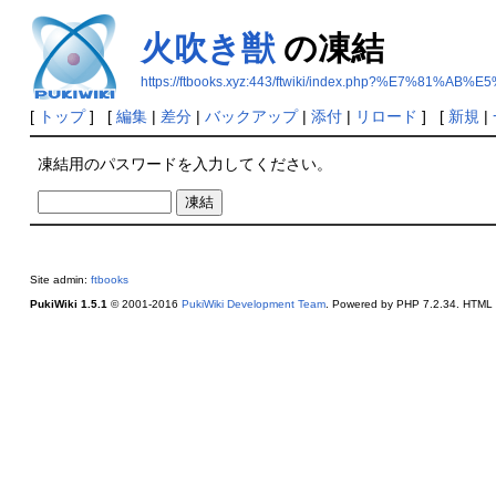
火吹き獣
の凍結
https://ftbooks.xyz:443/ftwiki/index.php?%E7%81
[
トップ
] [
編集
|
差分
|
バックアップ
|
添付
|
リロード
] [
新規
|
凍結用のパスワードを入力してください。
Site admin:
ftbooks
PukiWiki 1.5.1
© 2001-2016
PukiWiki Development Team
. Powered by PHP 7.2.34. HTML c