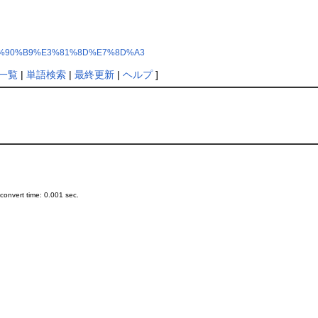
%AB%E5%90%B9%E3%81%8D%E7%8D%A3
一覧
|
単語検索
|
最終更新
|
ヘルプ
]
onvert time: 0.001 sec.