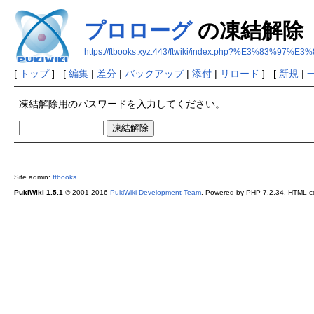
プロローグ
の凍結解除
https://ftbooks.xyz:443/ftwiki/index.php?%E3%8
[
トップ
] [
編集
|
差分
|
バックアップ
|
添付
|
リロード
] [
新規
|
凍結解除用のパスワードを入力してください。
Site admin:
ftbooks
PukiWiki 1.5.1
© 2001-2016
PukiWiki Development Team
. Powered by PHP 7.2.34. HTML co