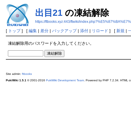
出目21
の凍結解除
https://ftbooks.xyz:443/ftwiki/index.php?%E5%87%BA%E
[
トップ
] [
編集
|
差分
|
バックアップ
|
添付
|
リロード
] [
新規
|
凍結解除用のパスワードを入力してください。
Site admin:
ftbooks
PukiWiki 1.5.1
© 2001-2016
PukiWiki Development Team
. Powered by PHP 7.2.34. HTML co