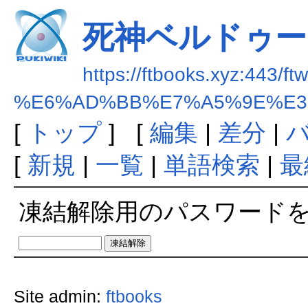
死神ベルドゥー
https://ftbooks.xyz:443/ft
%E6%AD%BB%E7%A5%9E%E3
[
トップ
] [
編集
|
差分
|
[
新規
|
一覧
|
単語検索
|
最
凍結解除用のパスワード
Site admin:
ftbooks