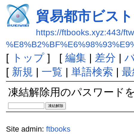
貿易都市ビスト
https://ftbooks.xyz:443/ft
%E8%B2%BF%E6%98%93%E9
[
トップ
] [
編集
|
差分
|
[
新規
|
一覧
|
単語検索
|
最
凍結解除用のパスワード
Site admin:
ftbooks