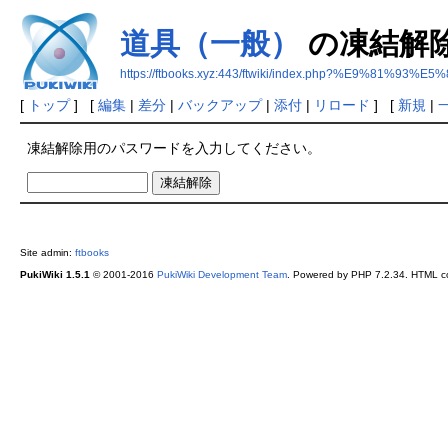
道具（一般）
の凍結解
https://ftbooks.xyz:443/ftwiki/index.php?%E9%
[
トップ
] [
編集
|
差分
|
バックアップ
|
添付
|
リロード
] [
新規
|
凍結解除用のパスワードを入力してください。
Site admin:
ftbooks
PukiWiki 1.5.1
© 2001-2016
PukiWiki Development Team
. Powered by PHP 7.2.34. HTML co