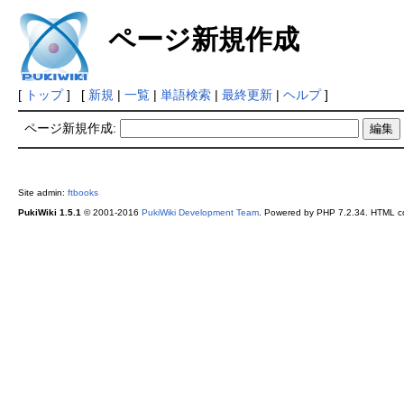
ページ新規作成
[
トップ
] [
新規
|
一覧
|
単語検索
|
最終更新
|
ヘルプ
]
ページ新規作成:
Site admin:
ftbooks
PukiWiki 1.5.1
© 2001-2016
PukiWiki Development Team
. Powered by PHP 7.2.34. HTML co