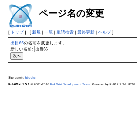
ページ名の変更
[
トップ
] [
新規
|
一覧
|
単語検索
|
最終更新
|
ヘルプ
]
出目66
の名前を変更します。
新しい名前:
Site admin:
ftbooks
PukiWiki 1.5.1
© 2001-2016
PukiWiki Development Team
. Powered by PHP 7.2.34. HTML c