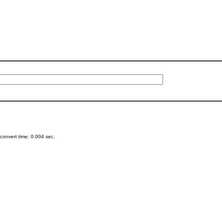
onvert time: 0.004 sec.