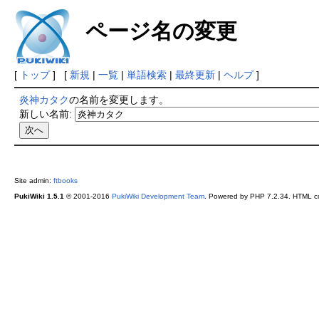
ページ名の変更
[
トップ
] [
新規
|
一覧
|
単語検索
|
最終更新
|
ヘルプ
]
炎神カタク
の名前を変更します。
新しい名前:
Site admin:
ftbooks
PukiWiki 1.5.1
© 2001-2016
PukiWiki Development Team
. Powered by PHP 7.2.34. HTML co