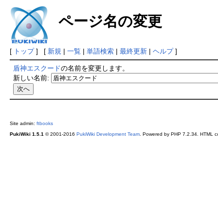
ページ名の変更
[
トップ
] [
新規
|
一覧
|
単語検索
|
最終更新
|
ヘルプ
]
盾神エスクード
の名前を変更します。
新しい名前:
Site admin:
ftbooks
PukiWiki 1.5.1
© 2001-2016
PukiWiki Development Team
. Powered by PHP 7.2.34. HTML co